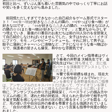
初回と比べ、ずいぶん落ち着いた雰囲気の中でゆっくり丁寧にお話
Ｑ＆Ａ
や笑いを多く交えながら進みました。
お問い合わせ
前回慌ただしすぎてできなかった自己紹介をゲーム形式でスター
ト！「○○
(
食べ物
)
が好きな△△さんの隣の、××
(
やっぱり食べ物）が
好きな□□です。」「○○が好きな△△さんの隣の、××が好きな□□さ
ん
の隣の☆☆
(
また食べ物
)
が好きな◇◇です。」と繋ぎながら少しず
ジュニアオケブログ
つ増えていき、最後の
11
番目のお友だちは前の
10
人分のを全部覚え
て自己紹介しなければいけませんでした。女子はかわいい！イチゴ
にブドウ、モモ…パンやビーフシチューも。それに対して男子は、
餃子に蒲鉾にチャーハンに漬物など…アテになりそうな食べ物ばか
りで、保護者の皆さんも爆笑。和やかな雰囲気です。
さて、今回のメイン指導者はヴィ
オラ奏者の井野邉 大輔先生です。金
に持ち替えて、主に低
関先生は
Vla
音パートを演奏面でアシストしてい
ただきました！
Ｎ響で長年研鑽を積まれ、現在大
セクシ
阪フィルや仙台フィルで
Vla
ョンを牽引する井野邉先生のご指導
は、アンサンブルのエキスパートだけあって、ヴァイオリンを弾く
子どもたちにはダイレクトに得るものが多かったように思います。
特に、アンサンブルの作り方は興味深く、ベースラインの掴み方や
リズムの感じ方、遅れた時の対処法、与えられた音の中で相手が弓
を返す気配を感じながら自分の次の音に移るタイミングを図る…な
ど、耳の使い方や自分以外の奏者を尊重する点も強調されていまし
た。「自分の世界に入り過ぎない」という言葉も指導中何度か聞か
れました。