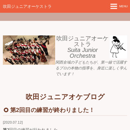
google-site-
verification=nW1XDOjsXUeBk5Tr0WL2kTnlmTP78udH3yRHAbTSBv8
吹田ジュニアオーケストラ
MENU
ホーム
新着情報
吹田ジュニアオーケ
ストラ
Suita Junior
活動目標
Orchestra
関西全域の子どもたちが、
第一線で活躍す
指導者ご紹介
るプロの本物の指導を、身近に
楽しく学ん
でいます！
募集要項
プレジュニア クラス
吹田ジュニアオケブログ
練習会場
第2回目の練習が終わりました！
アーカイブ
2020.07.12
回目の練習が行われました。
第
2