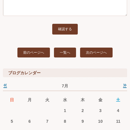
前のページへ
一覧へ
次のページへ
ブログカレンダー
«
»
7月
日
月
火
水
木
金
土
1
2
3
4
5
6
7
8
9
10
11