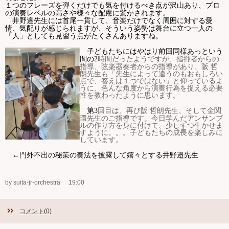
１つのフレーズを弾くだけでも気を付けるべき点が沢山あり、プロ
の演奏レベルの高さや様々な配慮に驚かされます。
井野邉先生には首尾一貫して、音楽だけでなく周囲に対する愛
情、気配りが感じられますが、そういう姿勢は舞台に立つ一人の
「人」としても見習う点がたくさんありますね。
子どもたちにはやはり前回同様あっという
時間だったようですが、指揮者からの
間の
2
指導、弦楽器奏者からの指導があり、阪 哲
朗先生も「先生によって違うのもおもしろい
点で、答えは１つではない」と仰っているよ
うに、色んな角度から演奏行為を捉える必要
性を教わったように思います。
回目は、再び阪 哲朗先生、そして金関
第
3
環先生のご指導です。今日学んだアンサンブ
ルの作り方を身に付けて、少しずつ生かせま
すように。。。子どもたちの成長を楽しみに
しています。
←門外不出の秘策の奏法を披露して嬉々とする井野邉先生
by suita-jr-orchestra
19:00
コメント(0)