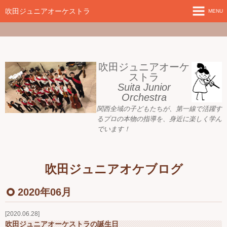
google-site-
verification=nW1XDOjsXUeBk5Tr0WL2kTnlmTP78udH3yRHAbTSBv8
吹田ジュニアオーケストラ
MENU
ホーム
新着情報
吹田ジュニアオーケ
ストラ
Suita Junior
活動目標
Orchestra
関西全域の子どもたちが、
第一線で活躍す
指導者ご紹介
るプロの本物の指導を、身近に
楽しく学ん
でいます！
募集要項
プレジュニア クラス
吹田ジュニアオケブログ
練習会場
2020年06月
アーカイブ
2020.06.28
吹田ジュニアオーケストラの誕生日