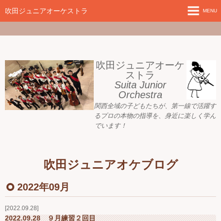
google-site-
verification=nW1XDOjsXUeBk5Tr0WL2kTnlmTP78udH3yRHAbTSBv8
吹田ジュニアオーケストラ
MENU
ホーム
新着情報
吹田ジュニアオーケ
ストラ
Suita Junior
活動目標
Orchestra
関西全域の子どもたちが、
第一線で活躍す
指導者ご紹介
るプロの本物の指導を、身近に
楽しく学ん
でいます！
募集要項
プレジュニア クラス
吹田ジュニアオケブログ
練習会場
2022年09月
アーカイブ
2022.09.28
2022.09.28 ９月練習２回目