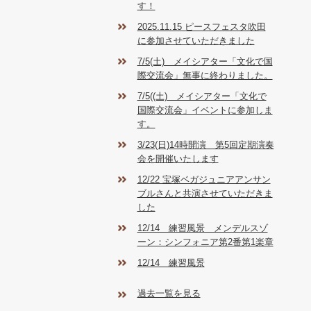
す！
2025.11.15 ピースフェスタ吹田
に参加させていただきました
7/5(土) メイシアター「文化で国
際交流会」無事に終わりました。
7/5((土) メイシアター「文化で
国際交流会」イベントに参加しま
す。
3/23(日)14時開演 第5回定期演奏
会を開催いたします
12/22 宝塚ベガジュニアアンサン
ブルさんと共演させていただきま
した
12/14 練習風景 メンデルスゾ
ーン：シンフォニア第2番第1楽章
12/14 練習風景
過去一覧を見る