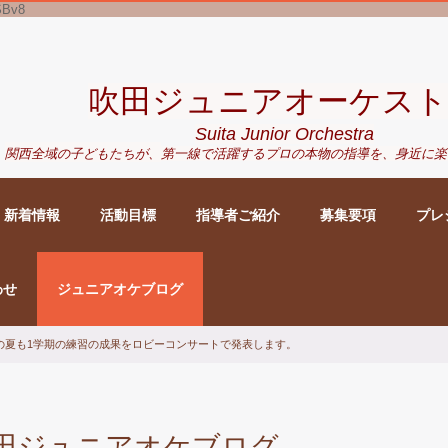
SBv8
吹田ジュニアオーケスト
Suita Junior Orchestra
関西全域の子どもたちが、
第一線で活躍するプロの本物の指導を、身近に
楽
新着情報
活動目標
指導者ご紹介
募集要項
プレ
わせ
ジュニアオケブログ
の夏も1学期の練習の成果をロビーコンサートで発表します。
田ジュニアオケブログ