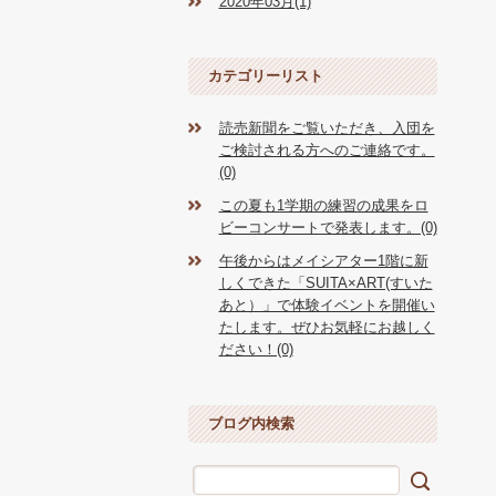
2020年03月(1)
カテゴリーリスト
読売新聞をご覧いただき、入団を
ご検討される方へのご連絡です。
(0)
この夏も1学期の練習の成果をロ
ビーコンサートで発表します。(0)
午後からはメイシアター1階に新
しくできた「SUITA×ART(すいた
あと）」で体験イベントを開催い
たします。ぜひお気軽にお越しく
ださい！(0)
ブログ内検索