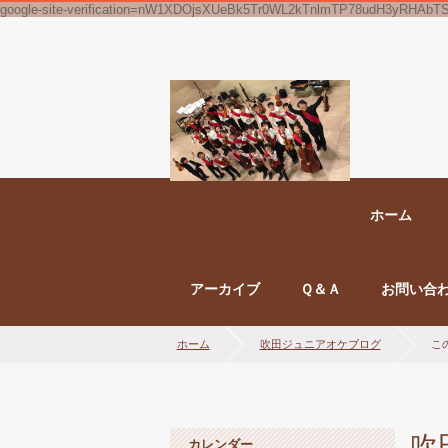
google-site-verification=nW1XDOjsXUeBk5Tr0WL2kTnlmTP78udH3yRHAbT
ホーム
アーカイブ
Ｑ＆Ａ
お問い合
ホーム
吹田ジュニアオケブログ
こ
吹
カレンダー