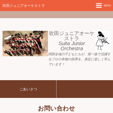
google-site-
verification=nW1XDOjsXUeBk5Tr0WL2kTnlmTP78udH3yRHAbTSBv8
吹田ジュニアオーケストラ
MENU
ホーム
新着情報
吹田ジュニアオーケ
ストラ
Suita Junior
活動目標
Orchestra
関西全域の子どもたちが、
第一線で活躍す
指導者ご紹介
るプロの本物の指導を、身近に
楽しく学ん
でいます！
募集要項
プレジュニア クラス
ごあいさつ
練習会場
アーカイブ
お問い合わせ