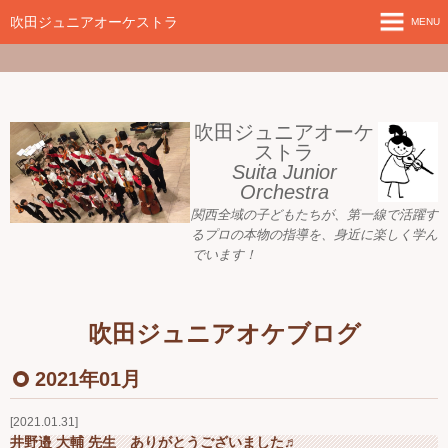
google-site-
verification=nW1XDOjsXUeBk5Tr0WL2kTnlmTP78udH3yRHAbTSBv8
吹田ジュニアオーケストラ
MENU
ホーム
新着情報
吹田ジュニアオーケ
ストラ
Suita Junior
活動目標
Orchestra
関西全域の子どもたちが、
第一線で活躍す
指導者ご紹介
るプロの本物の指導を、身近に
楽しく学ん
でいます！
募集要項
プレジュニア クラス
吹田ジュニアオケブログ
練習会場
2021年01月
アーカイブ
2021.01.31
井野邉 大輔 先生 ありがとうございました♬