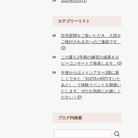
2020年03月(1)
カテゴリーリスト
読売新聞をご覧いただき、入団を
ご検討される方へのご連絡です。
(0)
この夏も1学期の練習の成果をロ
ビーコンサートで発表します。(0)
午後からはメイシアター1階に新
しくできた「SUITA×ART(すいた
あと）」で体験イベントを開催い
たします。ぜひお気軽にお越しく
ださい！(0)
ブログ内検索