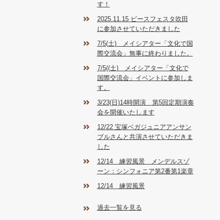
す！
2025.11.15 ピースフェスタ吹田
に参加させていただきました
7/5(土) メイシアター「文化で国
際交流会」無事に終わりました。
7/5((土) メイシアター「文化で
国際交流会」イベントに参加しま
す。
3/23(日)14時開演 第5回定期演奏
会を開催いたします
12/22 宝塚ベガジュニアアンサン
ブルさんと共演させていただきま
した
12/14 練習風景 メンデルスゾ
ーン：シンフォニア第2番第1楽章
12/14 練習風景
過去一覧を見る