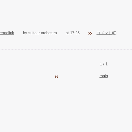
ermalink
by suita-jr-orchestra
at 17:25
コメント(0)
1 / 1
main
2023年06月
202
«