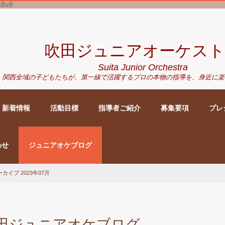
SBv8
吹田ジュニアオーケスト
Suita Junior Orchestra
関西全域の子どもたちが、
第一線で活躍するプロの本物の指導を、身近に
楽
新着情報
活動目標
指導者ご紹介
募集要項
プレ
わせ
ジュニアオケブログ
カイブ 2023年07月
田ジュニアオケブログ