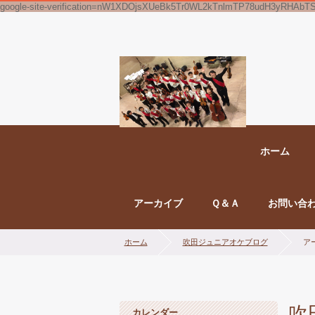
google-site-verification=nW1XDOjsXUeBk5Tr0WL2kTnlmTP78udH3yRHAbT
ホーム
アーカイブ
Ｑ＆Ａ
お問い合
ホーム
吹田ジュニアオケブログ
アー
吹
カレンダー