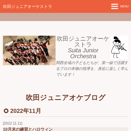
google-site-
verification=nW1XDOjsXUeBk5Tr0WL2kTnlmTP78udH3yRHAbTSBv8
吹田ジュニアオーケストラ
MENU
ホーム
新着情報
吹田ジュニアオーケ
ストラ
Suita Junior
活動目標
Orchestra
関西全域の子どもたちが、
第一線で活躍す
指導者ご紹介
るプロの本物の指導を、身近に
楽しく学ん
でいます！
募集要項
プレジュニア クラス
吹田ジュニアオケブログ
練習会場
2022年11月
アーカイブ
2022.11.11
10月末の練習とハロウィン