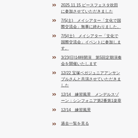
2025.11.15 ピースフェスタ吹田
に参加させていただきました
7/5(土) メイシアター「文化で国
際交流会」無事に終わりました。
7/5((土) メイシアター「文化で
国際交流会」イベントに参加しま
す。
3/23(日)14時開演 第5回定期演奏
会を開催いたします
12/22 宝塚ベガジュニアアンサン
ブルさんと共演させていただきま
した
12/14 練習風景 メンデルスゾ
ーン：シンフォニア第2番第1楽章
12/14 練習風景
過去一覧を見る