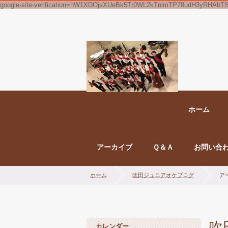
google-site-verification=nW1XDOjsXUeBk5Tr0WL2kTnlmTP78udH3yRHAbT
ホーム
アーカイブ
Ｑ＆Ａ
お問い合
ホーム
吹田ジュニアオケブログ
アー
吹
カレンダー