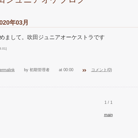
020年03月
めまして。吹田ジュニアオーケストラです
3.01
ermalink
by 初期管理者
at 00:00
コメント(0)
1 / 1
main
202