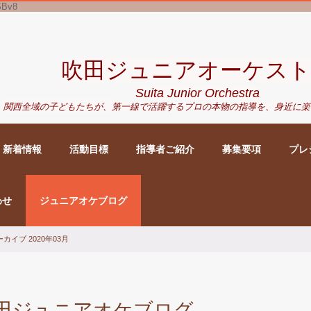
SBv8
吹田ジュニアオーケスト
Suita Junior Orchestra
関西全域の子どもたちが、
第一線で活躍するプロの本物の指導を、身近に
楽
新着情報
活動目標
指導者ご紹介
募集要項
プレ
わせ
ジュニアオケブログ
カイブ 2020年03月
田ジュニアオケブログ