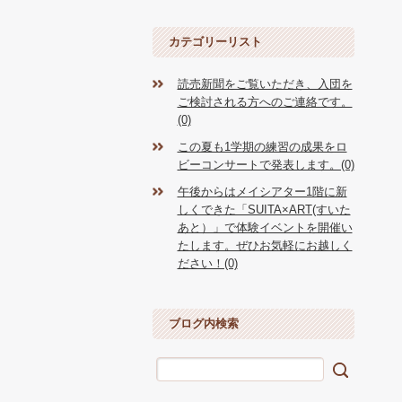
カテゴリーリスト
読売新聞をご覧いただき、入団を
ご検討される方へのご連絡です。
(0)
この夏も1学期の練習の成果をロ
ビーコンサートで発表します。(0)
午後からはメイシアター1階に新
しくできた「SUITA×ART(すいた
あと）」で体験イベントを開催い
たします。ぜひお気軽にお越しく
ださい！(0)
ブログ内検索