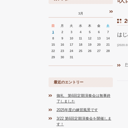
3月
«
»
2
日
月
火
水
木
金
土
1
2
3
4
5
6
7
はじ
8
9
10
11
12
13
14
15
16
17
18
19
20
21
2020.0
22
23
24
25
26
27
28
29
30
31
P
最近のエントリー
御礼 第6回定期演奏会は無事終
了しました
2025年度の練習風景です
3/22 第6回定期演奏会を開催しま
す！