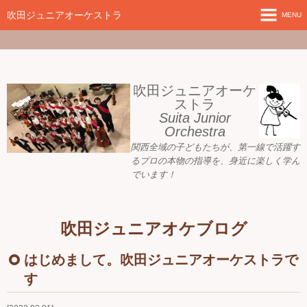
google-site-
verification=nW1XDOjsXUeBk5Tr0WL2kTnlmTP78udH3yRHAbTSBv8
吹田ジュニアオーケストラ
MENU
ホーム
新着情報
吹田ジュニアオーケ
ストラ
Suita Junior
活動目標
Orchestra
関西全域の子どもたちが、
第一線で活躍す
指導者ご紹介
るプロの本物の指導を、身近に
楽しく学ん
でいます！
募集要項
プレジュニア クラス
吹田ジュニアオケブログ
練習会場
はじめまして。吹田ジュニアオーケストラで
す
アーカイブ