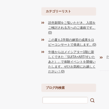
カテゴリーリスト
読売新聞をご覧いただき、入団を
ご検討される方へのご連絡です。
(0)
この夏も1学期の練習の成果をロ
ビーコンサートで発表します。(0)
午後からはメイシアター1階に新
しくできた「SUITA×ART(すいた
P
あと）」で体験イベントを開催い
たします。ぜひお気軽にお越しく
ださい！(0)
ブログ内検索