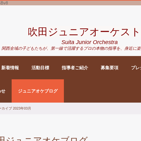
SBv8
吹田ジュニアオーケスト
Suita Junior Orchestra
関西全域の子どもたちが、
第一線で活躍するプロの本物の指導を、身近に
楽
新着情報
活動目標
指導者ご紹介
募集要項
プレ
わせ
ジュニアオケブログ
カイブ 2023年03月
田ジュニアオケブログ