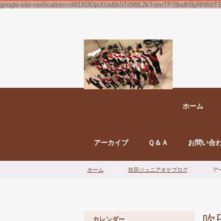
google-site-verification=nW1XDOjsXUeBk5Tr0WL2kTnlmTP78udH3yRHAbT
ホーム
アーカイブ
Ｑ＆Ａ
お問い合
ホーム
吹田ジュニアオケブログ
アー
吹
カレンダー