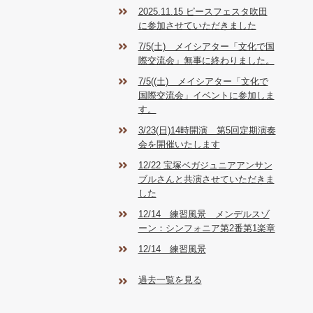
2025.11.15 ピースフェスタ吹田
に参加させていただきました
7/5(土) メイシアター「文化で国
際交流会」無事に終わりました。
7/5((土) メイシアター「文化で
国際交流会」イベントに参加しま
す。
3/23(日)14時開演 第5回定期演奏
会を開催いたします
12/22 宝塚ベガジュニアアンサン
ブルさんと共演させていただきま
した
12/14 練習風景 メンデルスゾ
ーン：シンフォニア第2番第1楽章
12/14 練習風景
過去一覧を見る