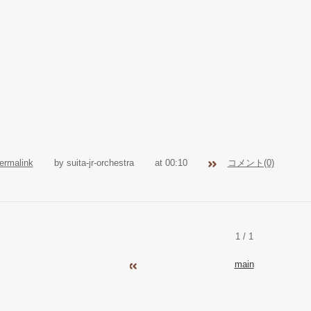
ermalink
by suita-jr-orchestra
at 00:10
コメント(0)
1 / 1
main
2022年12月
202
«