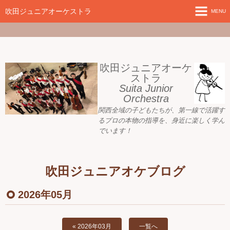
google-site-
verification=nW1XDOjsXUeBk5Tr0WL2kTnlmTP78udH3yRHAbTSBv8
吹田ジュニアオーケストラ
MENU
ホーム
新着情報
吹田ジュニアオーケ
ストラ
Suita Junior
活動目標
Orchestra
関西全域の子どもたちが、
第一線で活躍す
指導者ご紹介
るプロの本物の指導を、身近に
楽しく学ん
でいます！
募集要項
プレジュニア クラス
吹田ジュニアオケブログ
練習会場
2026年05月
アーカイブ
« 2026年03月
一覧へ