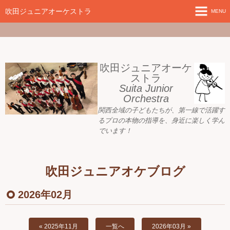
google-site-
verification=nW1XDOjsXUeBk5Tr0WL2kTnlmTP78udH3yRHAbTSBv8
吹田ジュニアオーケストラ
MENU
ホーム
新着情報
吹田ジュニアオーケ
ストラ
Suita Junior
活動目標
Orchestra
関西全域の子どもたちが、
第一線で活躍す
指導者ご紹介
るプロの本物の指導を、身近に
楽しく学ん
でいます！
募集要項
プレジュニア クラス
吹田ジュニアオケブログ
練習会場
2026年02月
アーカイブ
« 2025年11月
一覧へ
2026年03月 »