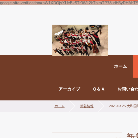
google-site-verification=nW1XDOjsXUeBk5Tr0WL2kTnlmTP78udH3yRHAbT
ホーム
アーカイブ
Ｑ＆Ａ
お問い合
ホーム
新着情報
2025.03.2
新