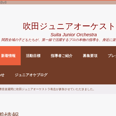
SBv8
吹田ジュニアオーケスト
Suita Junior Orchestra
関西全域の子どもたちが、
第一線で活躍するプロの本物の指導を、身近に
楽
新着情報
活動目標
指導者ご紹介
募集要項
プレ
わせ
ジュニアオケブログ
5 大和国際音楽週間に吹田ジュニアオーケストラ有志が参加させていただきました。
着情報