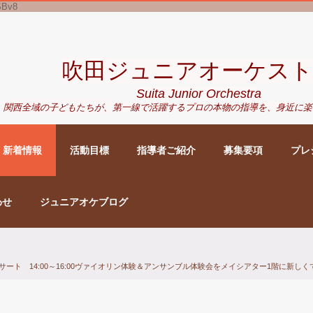
SBv8
吹田ジュニアオーケスト
Suita Junior Orchestra
関西全域の子どもたちが、
第一線で活躍するプロの本物の指導を、身近に
楽
新着情報
活動目標
指導者ご紹介
募集要項
プレ
わせ
ジュニアオケブログ
ビーコンサート 14:00～16:00ヴァイオリン体験＆アンサンブル体験会をメイシアター1階に新しく