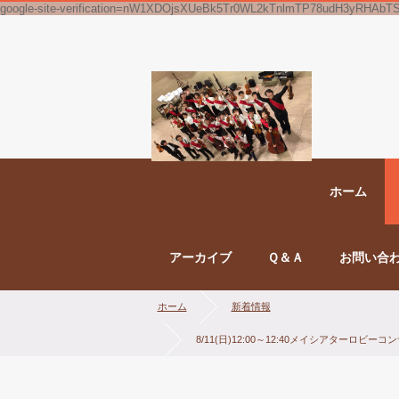
google-site-verification=nW1XDOjsXUeBk5Tr0WL2kTnlmTP78udH3yRHAbT
ホーム
アーカイブ
Ｑ＆Ａ
お問い合
ホーム
新着情報
8/11(日)12:00～12:40メイシアターロ