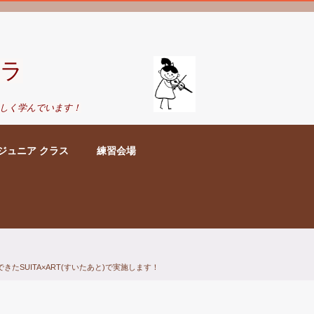
ラ
しく学んでいます！
ジュニア クラス
練習会場
できたSUITA×ART(すいたあと)で実施します！