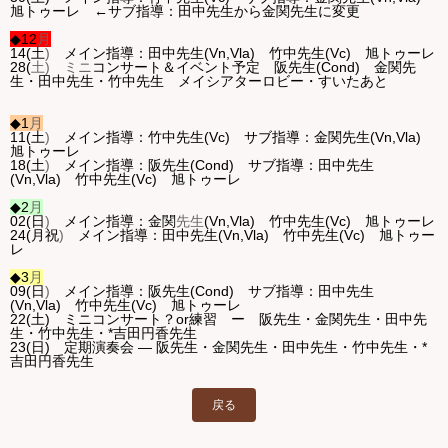
旭トゥーレ ←サブ指導：田中先生から金関先生に変更
◆12
月
14(土
)
メイン指導：
田中
先生(Vn,Vla) 竹中先生(Vc)
旭トゥーレ
28(
土
) ミニ
コンサート＆イベント予定
阪
先生(Cond) 金関
先
生・田中
先生・竹中先生 メイシアターロビー・すいたあと
◆1
月
11(土
)
メイン指導：竹中先生(Vc) サブ指導：金関
先生(Vn,Vla)
旭トゥーレ
18(土
)
メイン指導：阪
先生(Cond) サブ指導：田中先生
(Vn,Vla) 竹中先生(Vc) 旭トゥーレ
◆2
月
02(日
)
メイン指導：金関
先生
(Vn,Vla) 竹中先生(Vc) 旭トゥーレ
24(月祝
)
メイン指導：田中
先生(Vn,Vla) 竹中先生(Vc) 旭トゥー
レ
◆3
月
09(日
)
メイン指導：阪
先生(Cond) サブ指導：田中先生
(Vn,Vla) 竹中先生(Vc) 旭トゥーレ
22(土
) ミニコンサート？or練習 ー 阪先生・金関先生・田中
先
生・竹中先生・*吉田円香先生
23(日) 定期演奏会 ― 阪先生・金関先生・田中先生・竹中先生・
*
吉田円香先生
戻る