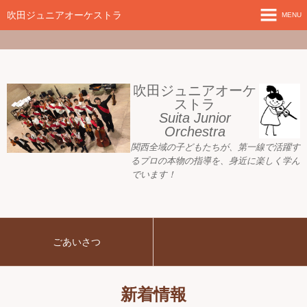
google-site-
verification=nW1XDOjsXUeBk5Tr0WL2kTnlmTP78udH3yRHAbTSBv8
吹田ジュニアオーケストラ
MENU
ホーム
新着情報
吹田ジュニアオーケ
ストラ
Suita Junior
活動目標
Orchestra
関西全域の子どもたちが、
第一線で活躍す
指導者ご紹介
るプロの本物の指導を、身近に
楽しく学ん
でいます！
募集要項
プレジュニア クラス
ごあいさつ
練習会場
アーカイブ
新着情報