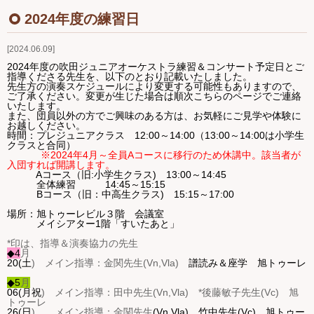
Ｑ＆Ａ
2024年度の練習日
2024.06.09
お問い合わせ
2024年度の吹田ジュニアオーケストラ練習＆コンサート予定日とご
指導くださる先生を、
以下のとおり記載いたしました。
ジュニアオケブログ
先生方の演奏スケジュールにより変更する可能性もありますので、
ご了承ください。変更が生じた場合は順次こちらのページでご連絡
いたします。
また、団員以外の方でご興味のある方は、お気軽にご見学や体験に
お越しください。
時間：プレジュニアクラス 12:00～14:00（13:00～14:00は小学生
クラスと合同）
※2024年4月～全員Aコースに移行のため休講中。該当者が
入団すれば開講します。
Aコース（旧:小学生クラス) 13:00～14:45
全体練習 14:45～15:15
Bコース（旧：中高生クラス) 15:15～17:00
場所：旭トゥーレビル３階 会議室
メイシアター1階「すいたあと」
*印は、指導＆演奏協力の先生
◆4
月
20(土
) メイン指導：
金関先生(Vn,Vla)
譜読み＆座学 旭トゥーレ
◆5
月
06(月祝
) メイン指導：田中
先生(Vn,Vla) *後藤敏子先生(Vc) 旭
トゥーレ
26(日
) メイン指導：金関
先生
(Vn,Vla) 竹中先生(Vc) 旭トゥー