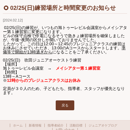
Ｑ＆Ａ
02/25(日)練習場所と時間変更のお知らせ
2024.02.12
お問い合わせ
02/25(日)の練習が、いつもの旭トゥーレビル会議室からメイシアタ
ー第１練習室に変更になります。
ジュニアオケブログ
ビルの保守点検で停電になるそうで急きょ練習場所を確保しました
が、午後･夜間の区分しか開いておりませんでした。
したがって、この日は12:00～12:45のプレジュニアクラスの練習は
お休みにさせていただき、13:00のAコースからスタートします。
準
備等で開始が13時過ぎから
になることをご了承ください。
02/25(日) 吹田ジュニアオーケストラ練習
【場所】
旭トゥーレビル会議室 →
メイシアター第１練習室
【時間】
13時～Aコース
※
12時からのプレジュニアクラスはお休み
定員が３０人のため、子どもたち、指導者、スタッフが優先となり
ます。
戻る
ホーム
新着情報
指導者紹介
活動目標
ジュニアオケブログ
お問い合わせ