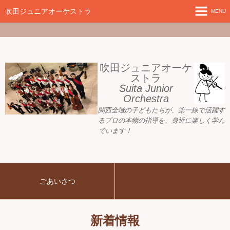
google-site-
verification=nW1XDOjsXUeBk5Tr0WL2kTnlmTP78udH3yRHAbTSBv8
吹田ジュニアオーケストラ
MENU
ホーム
新着情報
吹田ジュニアオーケ
ストラ
Suita Junior
活動目標
Orchestra
関西全域の子どもたちが、
第一線で活躍す
指導者ご紹介
るプロの本物の指導を、身近に
楽しく学ん
でいます！
募集要項
プレジュニア クラス
ごあいさつ
練習会場
アーカイブ
新着情報