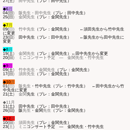
27(土
) 田中
先生
（プレ：田中先生）
◆6
月
04(日
) 阪先生・田中
先生
（プレ：田中先生）
25(日
) 金関先生
（プレ：金関先生）
◆7
月
09(
日
) 竹中
先生
（プレ：金関先生） ←須田先生から竹中先生
に変更
23(日
)
田中先生
（プレ：田中先生）
←阪先生から田中先生に
変更
◆8
月
19(土
) 金関
先生
（プレ：金関先生）←
田中先生から変更
20(日
) ミニコンサート予定 ―
金関先生・竹中先生
◆9
月
09(土
) 竹中
先生・金関先生
（プレ：金関先生）
17(日
) 須田
先生
（プレ：金関先生）
◆10
月
01(
日
) 阪
先生
・竹中先生
（プレ：竹中先生）
←田中先生から竹
中先生に変更
21(土
) 金関
先生
（プレ：金関先生）
◆11
月
11(土
)
田中先生
（プレ：田中先生）
26(
日
)
阪
先生
・
金関
先生
（プレ：金関先生）
◆12
月
10(日
) 須田
先生
（プレ：金関先生）
23(
土
) ミニ
コンサート予定 ―
金関先生・竹中先生