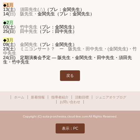
◆1
月
13(土
) 須田先生(△)
（プレ：金関先生）
14(
日
) 阪先生・
金関先生
（プレ：金関先生）
◆2
月
03(土
) 竹中
先生
（プレ：金関先生）
25(日
) 田中
先生
（プレ：田中先生）
◆3
月
09(土
) 金関
先生
（プレ：金関先生）
23(土
) ミニコンサート？ ー 阪先生・田中先生・(
金関先生)・竹
中先生
24(日) 定期演奏会予定 ― 阪先生・金関先生・田中先生・須田先
生・竹中先生
戻る
ホーム
新着情報
指導者紹介
活動目標
ジュニアオケブログ
お問い合わせ
Copyright (C) suita-jr-orchestra.cloud-line.com All Rights Reserved.
表示：PC