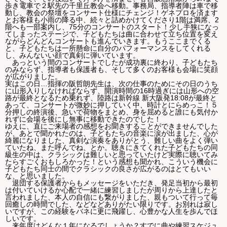
歩き電車で２駅先の千里丘教会へ移動。事務局、指導者陣は車で移
動し、教会の祭壇をコンサート仕様にチェンジ！ゲネプロを済ます
とお客様も小雨の降る中、続々と詰めかけてくださり1階は満席、2
階へも一部案内し、75分のコンサートのスタート！少し手狭になっ
てしまったステージで、子どもたちは曲に合わせて立ち位置を変え
ながらどんどんコンサートも進んでいきます。もうここまでくる
と、子どもたちは一所懸命に自分のパフォーマンスをしてくれる
し、みんないい顔で真剣に弾いています。
あっという間のコンサートでしたが成功裏に終わり、子どもたち
のみならず、指導者も保護者も、そして多くのお客様も会場に笑顔
が広がりました。
実はこの日…指揮の阪哲朗先生は、次の仕事のためにその日のうち
に山形入りしなければならず、開演時間の16時過ぎには山形への空
路が最終となるため乗れず、陸路は新幹線 新大阪発18:08が最終と
あって、コンサートが微妙に押していく中、時計とにらめっこ！５
分押しの終演後、急いで荷物をまとめ、身を屈めると誰にも気付か
れずに会場を後にし無事に移動できたのでした！
ゆえに、直にご来場者の感想をお聞きすることができませんでした
が、あとで聞かれたのは、子どもたちの音楽に涙が出ました、心が
綺麗になりました、真剣な演奏をありがとう、難しい曲をよく弾い
ていたね、また呼んでね、とか。聴きにきてくれた子どもたちの同
級生の中は、クラシックは難しいと思っていたけど実際に聴いてみ
たらすごくおもしろかった！という感想も聞かれ、こういう機会に
子どもたち同士の間でクラシックの良さが広がるのはとてもいい
な、と思いました。
退団する保護者からもメッセージをいただき、発足当初から最初
は付いていけるか心配で一緒に練習しましたが周りから上達したと
言われました、本人の自信にも繋がりました、親もついて行って毎
回癒しの時間でした、などなどありがたい限りです。お別れは寂し
いですが、この経験をバネに更に飛躍し、心豊かな人生を歩んでほ
しいです。
来年度はどんな１年になるでしょうか？すでに曲や練習スケジュ