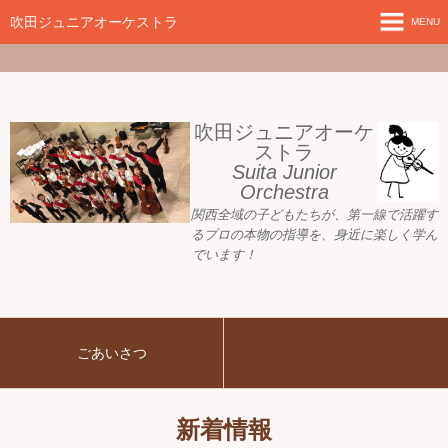
google-site-
verification=nW1XDOjsXUeBk5Tr0WL2kTnlmTP78udH3yRHAbTSBv8
吹田ジュニアオーケストラ
MENU
ホーム
新着情報
吹田ジュニアオーケ
ストラ
Suita Junior
活動目標
Orchestra
関西全域の子どもたちが、
第一線で活躍す
指導者ご紹介
るプロの本物の指導を、身近に
楽しく学ん
でいます！
募集要項
プレジュニア クラス
ごあいさつ
練習会場
アーカイブ
新着情報