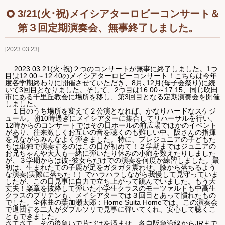
Ｑ＆Ａ
3/21(火･祝)メイシアターロビーコンサート＆
第３回定期演奏会、無事終了しました。
お問い合わせ
2023.03.23
ジュニアオケブログ
2023.03.21(火･祝)２つのコンサートが無事に終了しました。1つ
目は12:00～12:40のメイシアターロビーコンサート！こちらは今年
度各学期終わりに開催させていただき、8月､12月(母子会祭り)に続
いて3回目となりました。そして、2つ目は16:00～17:15、同じ吹田
市にある千里丘教会に場所を移し、第3回目となる定期演奏会を開催
しました。
１日のうち場所を変えて２公演となれば、かなりハードなスケジ
ュール。朝10時過ぎにメイシアターに集合してリハーサルを行い、
12時からのコンサートではその日ホールの前広場でほかのイベント
があり、往来激しくお互いの音を聴くのも難しい中、阪さんの指揮
を見ながらみんなよく弾きました。特に、プレジュニアの子どもた
ちは単独で演奏するのはこの日が初めて！２学期まではジュニアの
お兄ちゃんや大人も一緒に弾いたり休みの小節を数えたりしました
が、３学期からは彼･彼女らだけでの演奏を何度か練習しました。最
初は、生まれたての子鹿が足をガタガタ震わせ、膝から落ちるよう
な演奏(実際に落ちた！）でハラハラしながら我慢して見守っていま
したが、この日見事に自力で立ち上がって跳んでいました。もう大
丈夫！楽章を抜粋して弾いた小学生クラスのモーツァルトも中高生
クラスのブリテンも、メイシアターでは３回目とあって慣れたもの
でした。全体曲の葉加瀬太郎：Home Suita Homeでは、この演奏会
で退団する二人がダブルソリで見事に弾いてくれ、安心して聴くこ
ともできました。
さてさて、その後急いで片づけを済ませ、各自阪急沿線からJRまで