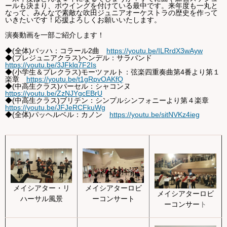
ールも決まり、ボウイングを付けている最中です。来年度も一丸と
なって、みんなで素敵な吹田ジュニアオーケストラの歴史を作って
いきたいです！応援よろしくお願いいたします。
演奏動画を一部ご紹介します！
◆(全体)バッハ：コラール2曲
https://youtu.be/ILRrdX3wAyw
◆(プレジュニアクラス)ヘンデル：サラバンド
https://youtu.be/3JFklq7F2Is
◆(小学生＆プレクラス)モーツァルト：弦楽四重奏曲第4番より第１
楽章
https://youtu.be/t1gRpvOAKfQ
◆(中高生クラス)パーセル：シャコンヌ
https://youtu.be/ZzNJYgcEBrU
◆(中
高生クラス)ブリテン：シンプルシンフォニーより第４楽章
https://youtu.be/JFJeRCFkuWg
◆(全体)パッヘルベル：カノン
https://youtu.be/sitNVKz4ieg
メイシアターロビ
メイシアター・リ
メイシアターロビ
ーコンサート
ハーサル風景
ーコンサー
ト