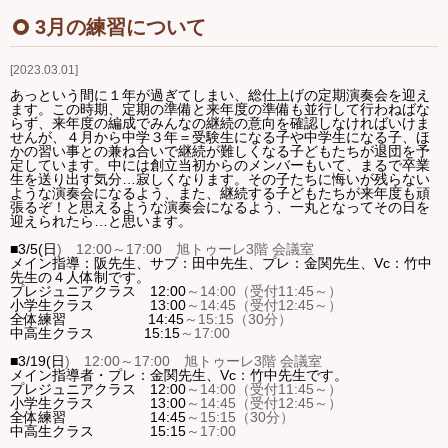
Ｑ＆Ａ
3月の練習について
2023.03.01
お問い合わせ
あっという間に１年が過ぎてしまい、総仕上げの定期演奏会を迎え
ます。この時期、定期の準備と来年度の準備も並行して行わねばな
ジュニアオケブログ
らず、来年度の編成でみんなの継続の意向を確認しなければいけま
せんが、４月から中学３年＝受験生になる子や中学生になる子、ほ
かの習い事との兼ね合いで継続が難しくなる子どもたちが退団を予
定しています。中には創立当初からのメンバーもいて、まるで卒業
生を送り出す気分…寂しくなります。その子たちに悔いが残らない
ような演奏会になるよう、また、継続する子どもたちが来年度も頑
張るぞ！と思えるような演奏会になるよう、一丸となってその日を
迎えられたら…と思います。
■3
/5(日
)
12:00
～
17:00
旭トゥーレ
3
階 会議室
メイン指導：阪先生、
サブ：
田中先生、プレ：金関先生、
Vc
：竹中
先生の４人体制です。
プレジュニアクラス
12:00
～
14:00
（受付
11:45
～）
小学生クラス
13:00
～
14:45
（受付
12:45
～）
全体練習
14:45
～
15:15
（
30
分）
中高生クラス
15:15
～
17:00
■3
/19(日
)
12:00
～
17:00
旭トゥーレ
3
階 会議室
メイン指導者・
プレ：金関先生、
Vc
：竹中先生です。
プレジュニアクラス
12:00
～
14:00
（受付
11:45
～）
小学生クラス
13:00
～
14:45
（受付
12:45
～）
全体練習
14:45
～
15:15
（
30
分）
中高生クラス
15:15
～
17:00