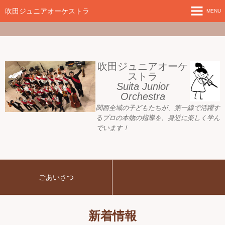
google-site-
verification=nW1XDOjsXUeBk5Tr0WL2kTnlmTP78udH3yRHAbTSBv8
吹田ジュニアオーケストラ
MENU
ホーム
新着情報
吹田ジュニアオーケ
ストラ
Suita Junior
活動目標
Orchestra
関西全域の子どもたちが、
第一線で活躍す
指導者ご紹介
るプロの本物の指導を、身近に
楽しく学ん
でいます！
募集要項
プレジュニア クラス
ごあいさつ
練習会場
アーカイブ
新着情報