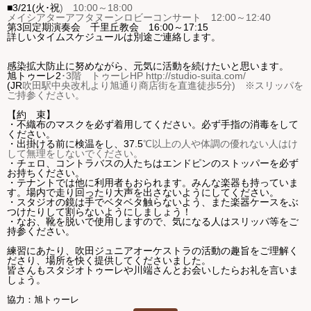
■3
/21(火･祝
)
10:00
～
18:00
メイシアターアフタヌーンロビーコンサート 12:00～12:40
第3回定期演奏会 千里丘教会 16:00～17:15
詳しいタイムスケジュールは別途ご連絡します。
感染拡大防止に努めながら、元気に活動を続けたいと思います。
旭トゥーレ
2
･
3
階 トゥーレ
HP http://studio-suita.com/
(JR
吹田駅中央改札より旭通り商店街を直進徒歩
5
分
)
※スリッパを
ご持参ください。
【約 束】
・不織布のマスクを必ず着用してください。必ず手指の消毒をして
ください。
・出掛ける前に検温をし、
37.5
℃以上の人や体調の優れない人はけ
して無理をしないでください。
・チェロ、コントラバスの人たちはエンドピンのストッパーを必ず
お持ちください。
・テナントでは他に利用者もおられます。みんな楽器も持っていま
す。場内で走り回ったり大声を出さないようにしてください。
・スタジオの鏡は手でベタベタ触らないよう、また楽器ケースをぶ
つけたりして割らないようにしましょう！
・なお、靴を脱いで使用しますので、気になる人はスリッパ等をご
持参ください。
練習にあたり、吹田ジュニアオーケストラの活動の趣旨をご理解く
ださり、場所を快く提供してくださいました。
皆さんもスタジオトゥーレや川端さんとお会いしたらお礼を言いま
しょう。
協力：旭トゥーレ