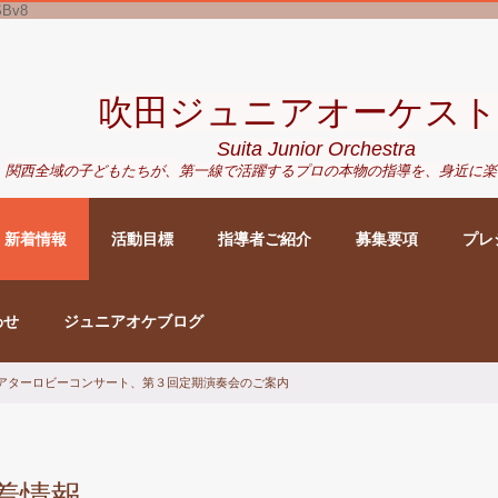
SBv8
吹田ジュニアオーケスト
Suita Junior Orchestra
関西全域の子どもたちが、
第一線で活躍するプロの本物の指導を、身近に
楽
新着情報
活動目標
指導者ご紹介
募集要項
プレ
わせ
ジュニアオケブログ
メイシアターロビーコンサート、第３回定期演奏会のご案内
着情報