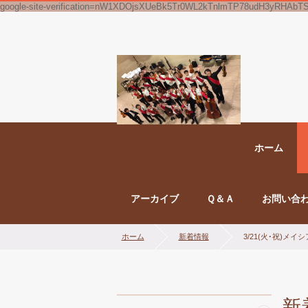
google-site-verification=nW1XDOjsXUeBk5Tr0WL2kTnlmTP78udH3yRHAbT
ホーム
アーカイブ
Ｑ＆Ａ
お問い合
ホーム
新着情報
3/21(火･祝)
新