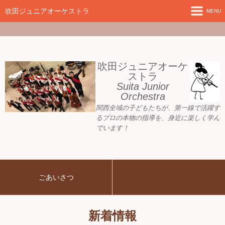
google-site-
verification=nW1XDOjsXUeBk5Tr0WL2kTnlmTP78udH3yRHAbTSBv8
吹田ジュニアオーケストラ
MENU
ホーム
新着情報
吹田ジュニアオーケ
ストラ
Suita Junior
活動目標
Orchestra
関西全域の子どもたちが、
第一線で活躍す
指導者ご紹介
るプロの本物の指導を、身近に
楽しく学ん
でいます！
募集要項
プレジュニア クラス
ごあいさつ
練習会場
アーカイブ
新着情報