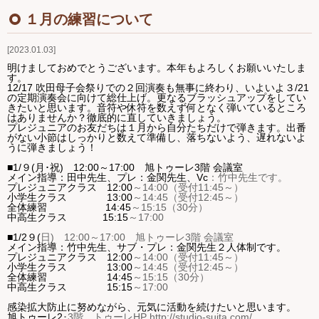
Ｑ＆Ａ
１月の練習について
2023.01.03
お問い合わせ
明けましておめでとうございます。本年もよろしくお願いいたしま
す。
ジュニアオケブログ
12/17 吹田母子会祭りでの２回演奏も無事に終わり、いよいよ３/21
の定期演奏会に向けて総仕上げ。更なるブラッシュアップをしてい
きたいと思います。音符や休符を数えず何となく弾いているところ
はありませんか？徹底的に直していきましょう。
プレジュニアのお友だちは１月から自分たちだけで弾きます。出番
がない小節はしっかりと数えて準備し、落ちないよう、遅れないよ
うに弾きましょう！
■
1
/９(月
･祝
)
12:00
～
17:00
旭トゥーレ
3
階 会議室
メイン指導：田中先生、プレ：金関先生、
Vc
：竹中先生です。
プレジュニアクラス
12:00
～
14:00
（受付
11:45
～）
小学生クラス
13:00
～
14:45
（受付
12:45
～）
全体練習
14:45
～
15:15
（
30
分）
中高生クラス
15:15
～
17:00
■
1/2９(
日
)
12:00
～
17:00
旭トゥーレ
3
階 会議室
メイン指導：竹中先生、サブ・プレ：金関先生２人体制です。
プレジュニアクラス
12:00
～
14:00
（受付
11:45
～）
小学生クラス
13:00
～
14:45
（受付
12:45
～）
全体練習
14:45
～
15:15
（
30
分）
中高生クラス
15:15
～
17:00
感染拡大防止に努めながら、元気に活動を続けたいと思います。
旭トゥーレ
2
･
3
階 トゥーレ
HP http://studio-suita.com/