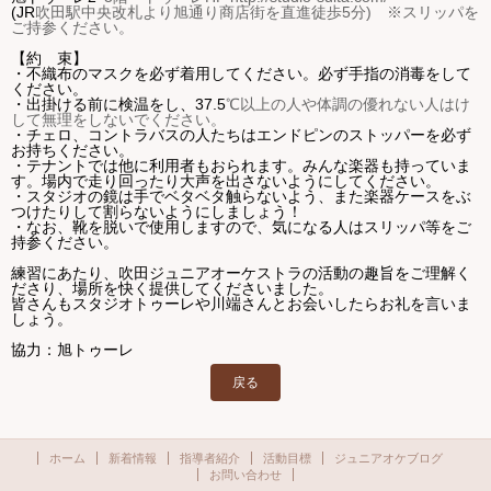
(JR
吹田駅中央改札より旭通り商店街を直進徒歩
5
分
)
※スリッパを
ご持参ください。
【約 束】
・不織布のマスクを必ず着用してください。必ず手指の消毒をして
ください。
・出掛ける前に検温をし、
37.5
℃以上の人や体調の優れない人はけ
して無理をしないでください。
・チェロ、コントラバスの人たちはエンドピンのストッパーを必ず
お持ちください。
・テナントでは他に利用者もおられます。みんな楽器も持っていま
す。場内で走り回ったり大声を出さないようにしてください。
・スタジオの鏡は手でベタベタ触らないよう、また楽器ケースをぶ
つけたりして割らないようにしましょう！
・なお、靴を脱いで使用しますので、気になる人はスリッパ等をご
持参ください。
練習にあたり、吹田ジュニアオーケストラの活動の趣旨をご理解く
ださり、場所を快く提供してくださいました。
皆さんもスタジオトゥーレや川端さんとお会いしたらお礼を言いま
しょう。
協力：旭トゥーレ
戻る
ホーム
新着情報
指導者紹介
活動目標
ジュニアオケブログ
お問い合わせ