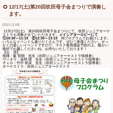
Ｑ＆Ａ
12/17(土)第20回吹田母子会まつりで演奏し
ます。
お問い合わせ
2022.11.09
ジュニアオケブログ
12月17日(土) 第20回吹田母子会まつりにて、吹田ジュニアオーケ
ストラも演奏させていただきます。
メイシアターロビーにて
①10:30～11:15 ②12:30～13:15
同プログラムでお届けします。
いろんなイベントも盛りだくさんです。ぜひご来場ください。せっ
かくの楽しいイベントですので、マスク着用感染予防の上、暖かい
格好でお越しくださいね。お待ちいたしております！
【出 演】
指揮：阪 哲朗 先生（吹田ジュニアオーケストラ指揮者）
ヴィオラ：金関 環 先生（吹田ジュニアオーケストラ指導者）
チェロ：竹中 裕深 先生（吹田ジュニアオーケストラ指導者）
オーケストラ：吹田ジュニアオーケストラ