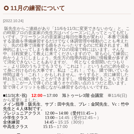
Ｑ＆Ａ
11月の練習について
2022.10.24
お問い合わせ
阪先生からご連絡があり「11/6を11/3に変更できないかな」と。こ
の時期プロの音楽家の先生方はハイシーズンに入ってとっても忙し
ジュニアオケブログ
いです。フリーランスの音楽家は毎日仕事先が変わり、本番で演奏
する楽曲を準備練習するだけでなく体調管理や移動のことも考えた
り、先の仕事で演奏する曲をさらったりするのに忙殺されます。精
神的にまいってしまう奏者もプロの現場で時にはいます。そんな
中、日程変更して教えに来てくださいますので、皆も心して練習に
向かうようにしましょう。先生方の指導内容は時に情報量が多すぎ
て消化できないこともありますが、「何となく全部聞いたつもり
～」より10のうち２でも３でも「これは！」というものに的を絞っ
て身に付けるのも大事です。私は「これ！」でも、隣で弾いている
仲間は違う「これ！」かもしれません。そうすると、次に練習した
時お互いに補い合うことができますし、情報交換することもできま
す。ここが一人で弾くのと違うオケの良い点の１つだと思います。
皆で弾くメリットを感じながら練習するのもいいですね。
11
/3(木･祝
)
12:00
～
17:00
旭トゥーレ
3
階 会議室 ※
11/6(日)
■
から変更しました。
メイン指導：阪先生、サブ：田中先生、プレ：金関先生、Vc：竹中
先生と４人体制です。
プレジュニアクラス 12:00～14:00（受付11:45～）
～
14:45
（受付
12:45
～）
小学生クラス
13:00
～
15:15
（
30
分）
全体練習
14:45
～
17:00
中高生クラス
15:15