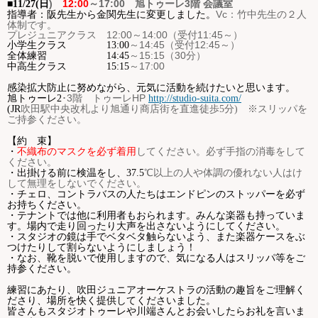
)
12:00
～
17:00
旭トゥーレ
3
階 会議室
■11
/27(日
Vc：竹中先生の２人
指導者：阪先生から金関先生に変更しました。
体制です。
プレジュニアクラス 12:00～14:00（受付11:45～）
～
14:45
（受付
12:45
～）
小学生クラス
13:00
～
15:15
（
30
分）
全体練習
14:45
～
17:00
中高生クラス
15:15
感染拡大防止に努めながら、元気に活動を続けたいと思います。
･
3
階 トゥーレ
HP
旭トゥーレ
2
http://studio-suita.com/
(JR
吹田駅中央改札より旭通り商店街を直進徒歩
5
分
)
※スリッパを
ご持参ください。
【約 束】
してください。必ず手指の消毒をして
・
不織布のマスクを必ず着用
ください。
℃以上の人や体調の優れない人はけ
・出掛ける前に検温をし、
37.5
して無理をしないでください。
・チェロ、コントラバスの人たちはエンドピンのストッパーを必ず
お持ちください。
・テナントでは他に利用者もおられます。みんな楽器も持っていま
す。場内で走り回ったり大声を出さないようにしてください。
・スタジオの鏡は手でベタベタ触らないよう、また楽器ケースをぶ
つけたりして割らないようにしましょう！
・なお、靴を脱いで使用しますので、気になる人はスリッパ等をご
持参ください。
練習にあたり、吹田ジュニアオーケストラの活動の趣旨をご理解く
ださり、場所を快く提供してくださいました。
皆さんもスタジオトゥーレや川端さんとお会いしたらお礼を言いま