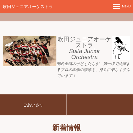
google-site-
verification=nW1XDOjsXUeBk5Tr0WL2kTnlmTP78udH3yRHAbTSBv8
吹田ジュニアオーケストラ
MENU
ホーム
新着情報
吹田ジュニアオーケ
ストラ
Suita Junior
活動目標
Orchestra
関西全域の子どもたちが、
第一線で活躍す
指導者ご紹介
るプロの本物の指導を、身近に
楽しく学ん
でいます！
募集要項
プレジュニア クラス
ごあいさつ
練習会場
アーカイブ
新着情報