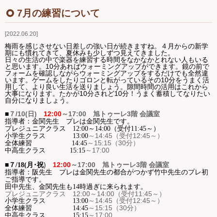
Ｑ＆Ａ
7月の練習について
2022.06.20
お問い合わせ
梅雨を感じさせない日差しの強い日が続きますね。４月からの新学
期にも慣れてきて、夏休みも少しずつ見えてきました。
ジュニアオケブログ
日々の生活の中で楽器を練習する時間をなかなかとれない人もいる
と思います。10分あればウォーミングアップができます。鏡の前で
フォームを確認しながらウォーミングアップをするだけでも全然違
います。ゲームをしたりゴロンと転がっているその10分をうまく活
用して、より良い生活を送りましょう。隙間時間の活用はこれから
大事になります。たかが10分されど10分！うまく蓄積してなりたい
自分になりましょう。
７
/10(日
)
12:00
～
17:00
旭トゥーレ
3
階 会議室
■
指導者：金関先生 プレは金関先生です。
プレジュニアクラス 12:00～14:00（受付11:45～）
～
14:45
（受付
12:45
～）
小学生クラス
13:00
～
15:15
（
30
分）
全体練習
14:45
～
17:00
中高生クラス
15:15
)
12:00
～
17:00
旭トゥーレ
3
階 会議室
■７
/18(月･祝
指導者：阪先生 プレは金関先生の都合がつかず竹中先生のプレ初
ご指導です。
田中先生、金関先生も14時過ぎに来られます。
プレジュニアクラス 12:00～14:00（受付11:45～）
～
14:45
（受付
12:45
～）
小学生クラス
13:00
～
15:15
（
30
分）
全体練習
14:45
～
17:00
中高生クラス
15:15