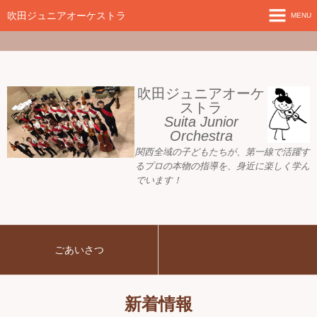
google-site-
verification=nW1XDOjsXUeBk5Tr0WL2kTnlmTP78udH3yRHAbTSBv8
吹田ジュニアオーケストラ
MENU
ホーム
新着情報
吹田ジュニアオーケ
ストラ
Suita Junior
活動目標
Orchestra
関西全域の子どもたちが、
第一線で活躍す
指導者ご紹介
るプロの本物の指導を、身近に
楽しく学ん
でいます！
募集要項
プレジュニア クラス
ごあいさつ
練習会場
アーカイブ
新着情報