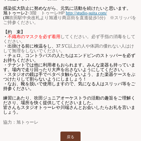
感染拡大防止に努めながら、元気に活動を続けたいと思います。
･
3
階 トゥーレ
HP
旭トゥーレ
2
http://studio-suita.com/
(JR
吹田駅中央改札より旭通り商店街を直進徒歩
5
分
)
※スリッパを
ご持参ください。
【約 束】
してください。必ず手指の消毒をして
・
不織布のマスクを必ず着用
ください。
℃以上の人や体調の優れない人はけ
・出掛ける前に検温をし、
37.5
して無理をしないでください。
・チェロ、コントラバスの人たちはエンドピンのストッパーを必ず
お持ちください。
・テナントでは他に利用者もおられます。みんな楽器も持っていま
す。場内で走り回ったり大声を出さないようにしてください。
・スタジオの鏡は手でベタベタ触らないよう、また楽器ケースをぶ
つけたりして割らないようにしましょう！
・なお、靴を脱いで使用しますので、気になる人はスリッパ等をご
持参ください。
練習にあたり、吹田ジュニアオーケストラの活動の趣旨をご理解く
ださり、場所を快く提供してくださいました。
皆さんもスタジオトゥーレや川端さんとお会いしたらお礼を言いま
しょう。
協力：旭トゥーレ
戻る