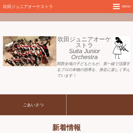
google-site-
verification=nW1XDOjsXUeBk5Tr0WL2kTnlmTP78udH3yRHAbTSBv8
吹田ジュニアオーケストラ
MENU
ホーム
新着情報
吹田ジュニアオーケ
ストラ
Suita Junior
活動目標
Orchestra
関西全域の子どもたちが、
第一線で活躍す
指導者ご紹介
るプロの本物の指導を、身近に
楽しく学ん
でいます！
募集要項
プレジュニア クラス
ごあいさつ
練習会場
アーカイブ
新着情報