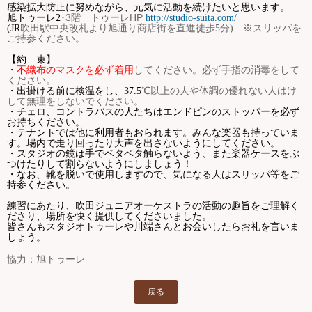
感染拡大防止に努めながら、元気に活動を続けたいと思います。
･
3
階 トゥーレ
HP
旭トゥーレ
2
http://studio-suita.com/
(JR
吹田駅中央改札より旭通り商店街を直進徒歩
5
分
)
※スリッパを
ご持参ください。
【約 束】
してください。必ず手指の消毒をして
・
不織布のマスクを必ず着用
ください。
℃以上の人や体調の優れない人はけ
・出掛ける前に検温をし、
37.5
して無理をしないでください。
・チェロ、コントラバスの人たちはエンドピンのストッパーを必ず
お持ちください。
・テナントでは他に利用者もおられます。みんな楽器も持っていま
す。場内で走り回ったり大声を出さないようにしてください。
・スタジオの鏡は手でベタベタ触らないよう、また楽器ケースをぶ
つけたりして割らないようにしましょう！
・なお、靴を脱いで使用しますので、気になる人はスリッパ等をご
持参ください。
練習にあたり、吹田ジュニアオーケストラの活動の趣旨をご理解く
ださり、場所を快く提供してくださいました。
皆さんもスタジオトゥーレや川端さんとお会いしたらお礼を言いま
しょう。
協力：旭トゥーレ
戻る