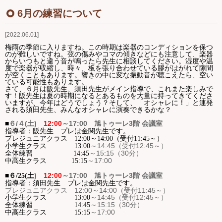
Ｑ＆Ａ
6月の練習について
2022.06.01
お問い合わせ
梅雨の季節に入りますね。この時期は楽器のコンディションを保つ
のが難しいですね。弦の傷みやコマの傾きなどにも注意して、楽器
ジュニアオケブログ
からいつもと違う音が鳴ったら先生に相談してください。湿度や温
度で楽器が収縮し、時々、板を張り合わせている膠がはがれて隙間
が空くこともあります。響きの中に変な振動音が聴こえたら、空い
ている可能性もあります。
さて、６月は阪先生、須田先生がメイン指導で、これまた楽しみで
す！阪先生は夏の時期になるとあるものを大量に持ってきてくださ
いますが、今年はどうでしょう？そして、「オシャレに！」と連発
される須田先生、みんなオシャレに演奏できるかな？
６
/４(土
)
12:00
～
17:00
旭トゥーレ
3
階 会議室
■
指導者：阪先生 プレは金関先生です。
プレジュニアクラス 12:00～14:00（受付11:45～）
～
14:45
（受付
12:45
～）
小学生クラス
13:00
～
15:15
（
30
分）
全体練習
14:45
～
17:00
中高生クラス
15:15
)
12:00
～
17:00
旭トゥーレ
3
階 会議室
■６
/25(土
指導者：須田先生 プレは金関先生です。
プレジュニアクラス 12:00～14:00（受付11:45～）
～
14:45
（受付
12:45
～）
小学生クラス
13:00
～
15:15
（
30
分）
全体練習
14:45
～
17:00
中高生クラス
15:15