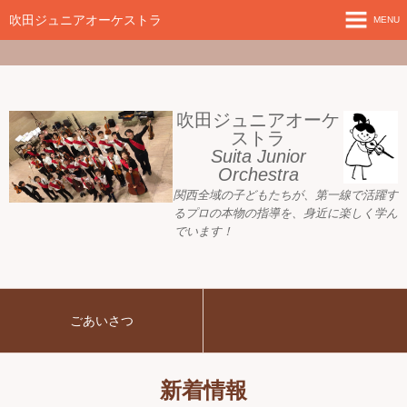
google-site-
verification=nW1XDOjsXUeBk5Tr0WL2kTnlmTP78udH3yRHAbTSBv8
吹田ジュニアオーケストラ
MENU
ホーム
新着情報
吹田ジュニアオーケ
ストラ
Suita Junior
活動目標
Orchestra
関西全域の子どもたちが、
第一線で活躍す
指導者ご紹介
るプロの本物の指導を、身近に
楽しく学ん
でいます！
募集要項
プレジュニア クラス
ごあいさつ
練習会場
アーカイブ
新着情報