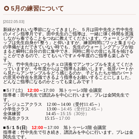
Ｑ＆Ａ
5月の練習について
2022.05.03
お問い合わせ
新緑がきれいな季節になってきました。５月は田中先生と竹中先生
のメイン指導月です。田中先生のご指導は、一緒に弾く仲間を意識
ジュニアオケブログ
しながら奏でることをつねに教えてくださいます。ウォーミングア
ップは先生自身が｢整う」と仰いますが、練習時間にワッと集まり心
の準備がまだできていない時でも、先生のウォーミングアップが始
まると瞬時に自分の音に集中でき、同時に周りの音にも耳を傾ける
ことができるので、とてもいいです♬今年度のご指導も楽しみで
す。
一方、竹中先生はいつもチェロ演奏でアンサンブルを支えてくださ
っていますが、今年度からはご指導もお願いします。低音パートか
ら見たらアンサンブルをどう感じるのか、子どもたちが他のパート
の意見や存在を意識できるよう指導をお願いすることにしました。
どんなご指導になるのかとっても楽しみです！
５
/７(土
)
12:00
～
17:00
旭トゥーレ
3
階 会議室
■
指導者：田中先生で譜読みを中心に行います。プレは金関先生で
す。
プレジュニアクラス 12:00～14:00（受付11:45～）
～
14:45
（受付
12:45
～）
小学生クラス
13:00
～
15:15
（
30
分）
全体練習
14:45
～
17:00
中高生クラス
15:15
)
12:00
～
17:00
旭トゥーレ
3
階 会議室
■５
/１５(日
指導者：竹中先生で引き続き、譜読みを中心に行います。プレは金
関先生です。