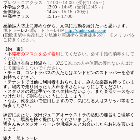
プレジュニアクラス 12:00～14:00（受付11:45～）
～
14:45
（受付
12:45
～）
小学生クラス
13:00
～
15:15
（
30
分）
全体練習
14:45
～
17:00
中高生クラス
15:15
感染拡大防止に努めながら、元気に活動を続けたいと思います。
･
3
階 トゥーレ
HP
旭トゥーレ
2
http://studio-suita.com/
(JR
吹田駅中央改札より旭通り商店街を直進徒歩
5
分
)
※スリッパを
ご持参ください。
【約 束】
してください。必ず手指の消毒をして
・
不織布のマスクを必ず着用
ください。
℃以上の人や体調の優れない人はけ
・出掛ける前に検温をし、
37.5
して無理をしないでください。
・チェロ、コントラバスの人たちはエンドピンのストッパーを必ず
お持ちください。
・テナントでは他に利用者もおられます。みんな楽器も持っていま
す。場内で走り回ったり大声を出さないようにしてください。
・スタジオの鏡は手でベタベタ触らないよう、また楽器ケースをぶ
つけたりして割らないようにしましょう！
・なお、靴を脱いで使用しますので、気になる人はスリッパ等をご
持参ください。
練習にあたり、吹田ジュニアオーケストラの活動の趣旨をご理解く
ださり、場所を快く提供してくださいました。
皆さんもスタジオトゥーレや川端さんとお会いしたらお礼を言いま
しょう。
協力：旭トゥーレ