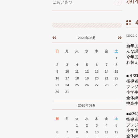
ごあいさつ
2022.0
2026年08月
«
»
新年
んな
日
月
火
水
木
金
土
今年
1
れ替
2
3
4
5
6
7
8
9
10
11
12
13
14
15
■
４
/2
16
17
18
19
20
21
22
指導
23
24
25
26
27
28
29
プレジ
30
31
小
全
中
2026年09月
■4
/2
日
月
火
水
木
金
土
指導
プレジ
1
2
3
4
5
小
6
7
8
9
10
11
12
全