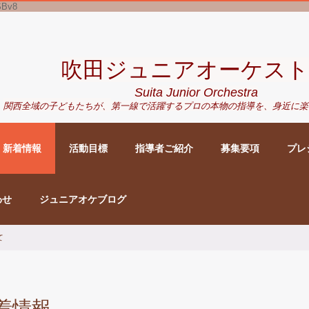
SBv8
吹田ジュニアオーケスト
Suita Junior Orchestra
関西全域の子どもたちが、
第一線で活躍するプロの本物の指導を、身近に
楽
新着情報
活動目標
指導者ご紹介
募集要項
プレ
わせ
ジュニアオケブログ
て
着情報