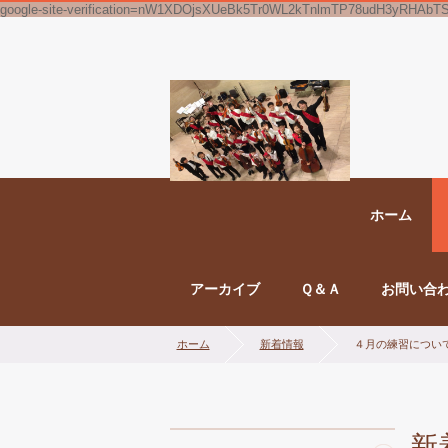
google-site-verification=nW1XDOjsXUeBk5Tr0WL2kTnlmTP78udH3yRHAbT
ホーム
アーカイブ
Ｑ＆Ａ
お問い合
ホーム
新着情報
４月の練習につい
新