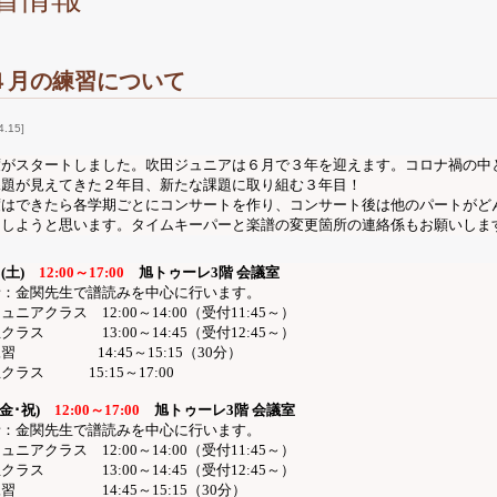
４月の練習について
4.15
度がスタートしました。吹田ジュニアは６月で３年を迎えます。コロナ禍の中
課題が見えてきた２年目、新たな課題に取り組む３年目！
度はできたら各学期ごとにコンサートを作り、コンサート後は他のパートがど
えしようと思います。タイムキーパーと楽譜の変更箇所の連絡係もお願いしま
3(土
)
12:00
～
17:00
旭トゥーレ
3
階 会議室
者：金関先生で譜読みを中心に行います。
ュニアクラス 12:00～14:00（受付11:45～）
学生クラス
13:00
～
14:45
（受付
12:45
～）
体練習
14:45
～
15:15
（
30
分）
高生クラス
15:15
～
17:00
9(金･祝
)
12:00
～
17:00
旭トゥーレ
3
階 会議室
者：金関先生で譜読みを中心に行います。
ュニアクラス 12:00～14:00（受付11:45～）
学生クラス
13:00
～
14:45
（受付
12:45
～）
体練習
14:45
～
15:15
（
30
分）