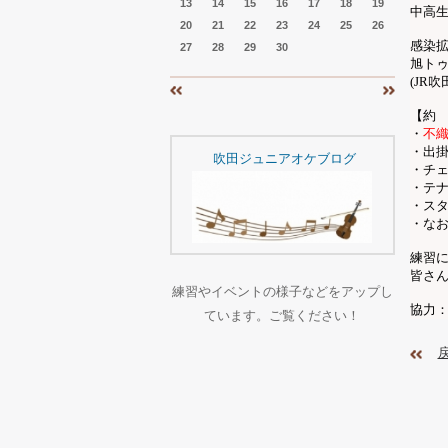
13
14
15
16
17
18
19
中
20
21
22
23
24
25
26
感染
27
28
29
30
旭ト
(JR
吹
«
»
【約
・
不
・出
吹田ジュニアオケブログ
・チ
・テ
・ス
・な
練習
皆さ
練習やイベントの様子などをアップし
協力
ています。ご覧ください！