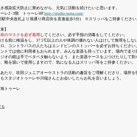
続き感染拡大防止に努めながら、元気に活動を続けたいと思います。
ゥーレ
2
･
3
階 トゥーレ
HP
http://studio-suita.com/
田駅中央改札より旭通り商店街を直進徒歩
5
分
)
※スリッパをご持参ください
 束】
織布のマスクを必ず着用
してください。必ず手指の消毒をしてください。
掛ける前に検温をし、
37.5
℃以上の人や体調の優れない人はけして無理をしな
ェロ、コントラバスの人たちはエンドピンのストッパーを必ずお持ちください
ナントでは他に利用者もおられます。みんな楽器も持っています。場内で走り
タジオの鏡は手でベタベタ触らないよう、また楽器ケースをぶつけたりして割
お、靴を脱いで使用しますので、気になる人はスリッパ等をご持参ください。
にあたり、吹田ジュニアオーケストラの活動の趣旨をご理解くださり、場所を
んもスタジオトゥーレや川端さんとお会いしたらお礼を言いましょう。
：旭トゥーレ
戻る