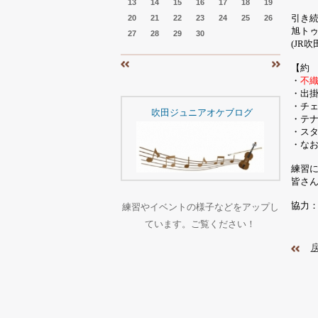
13
14
15
16
17
18
19
引き
20
21
22
23
24
25
26
旭ト
27
28
29
30
(JR
吹
【約
«
»
・
不
・出
・チ
吹田ジュニアオケブログ
・テ
・ス
・な
練習
皆さ
協力
練習やイベントの様子などをアップし
ています。ご覧ください！