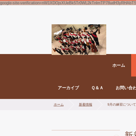
google-site-verification=nW1XDOjsXUeBk5Tr0WL2kTnlmTP78udH3yRHAbT
ホーム
アーカイブ
Ｑ＆Ａ
お問い合
ホーム
新着情報
9月の練習について
新