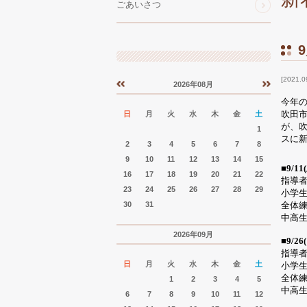
ごあいさつ
2021.0
2026年08月
«
»
今年
吹田市
日
月
火
水
木
金
土
が、
1
スに
2
3
4
5
6
7
8
9
10
11
12
13
14
15
■
9/11(
16
17
18
19
20
21
22
指導
23
24
25
26
27
28
29
小学
30
31
全
中高
2026年09月
■9
/26(
指導
日
月
火
水
木
金
土
小学
全
1
2
3
4
5
中高
6
7
8
9
10
11
12