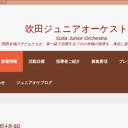
SBv8
吹田ジュニアオーケスト
Suita Junior Orchestra
関西全域の子どもたちが、
第一線で活躍するプロの本物の指導を、身近に
楽
新着情報
活動目標
指導者ご紹介
募集要項
プレ
わせ
ジュニアオケブログ
着情報