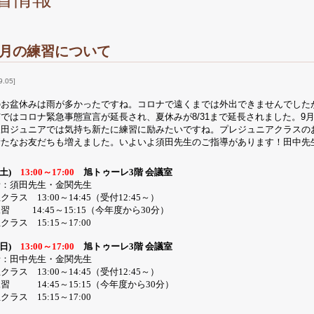
9月の練習について
9.05
のお盆休みは雨が多かったですね。コロナで遠くまでは外出できませんでした
ではコロナ緊急事態宣言が延長され、夏休みが8/31まで延長されました。9
吹田ジュニアでは気持ち新たに練習に励みたいですね。プレジュニアクラスの
新たなお友だちも増えました。いよいよ須田先生のご指導があります！田中先
土
)
13:00
～
17:00
旭トゥーレ
3
階 会議室
者：須田先生・金関先生
生クラス
13:00
～
14:45
（受付
12:45
～）
体練習
14:45
～
15:15
（今年度から
30
分）
生クラス
15:15
～
17:00
日
)
13:00
～
17:00
旭トゥーレ
3
階 会議室
者：田中先生・金関先生
生クラス
13:00
～
14:45
（受付
12:45
～）
体練習
14:45
～
15:15
（今年度から
30
分）
生クラス
15:15
～
17:00