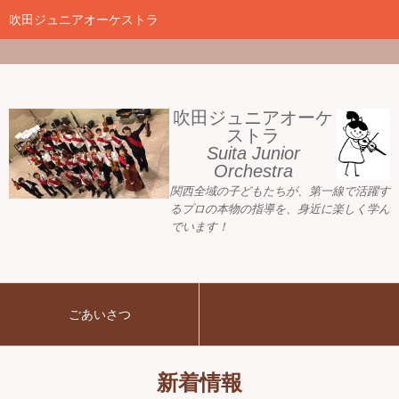
google-site-
verification=nW1XDOjsXUeBk5Tr0WL2kTnlmTP78udH3yRHAbTSBv8
吹田ジュニアオーケストラ
ホーム
新着情報
吹田ジュニアオーケ
ストラ
Suita Junior
活動目標
Orchestra
関西全域の子どもたちが、
第一線で活躍す
指導者ご紹介
るプロの本物の指導を、身近に
楽しく学ん
でいます！
募集要項
プレジュニア クラス
ごあいさつ
練習会場
アーカイブ
新着情報