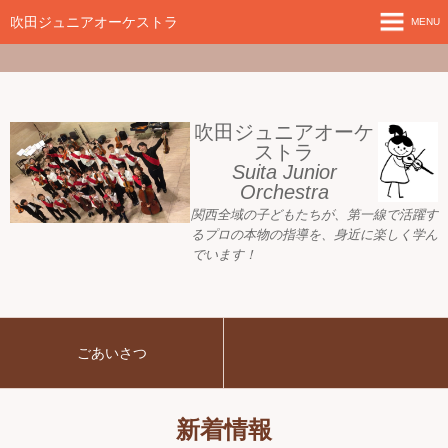
google-site-
verification=nW1XDOjsXUeBk5Tr0WL2kTnlmTP78udH3yRHAbTSBv8
吹田ジュニアオーケストラ
MENU
ホーム
新着情報
吹田ジュニアオーケ
ストラ
Suita Junior
活動目標
Orchestra
関西全域の子どもたちが、
第一線で活躍す
指導者ご紹介
るプロの本物の指導を、身近に
楽しく学ん
でいます！
募集要項
プレジュニア クラス
ごあいさつ
練習会場
アーカイブ
新着情報