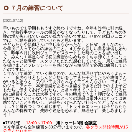
Ｑ＆Ａ
７月の練習について
2021.07.12
お問い合わせ
早いもので１学期ももうすぐ終わりですね。今年も昨年に引き続
き、学校行事やプールの授業がなくなったりして、子どもたちの体
ジュニアオケブログ
験の場が失われているのが残念で辛いですね。
せめて吹田ジュニア
では、活動を継続していけたらと思います。
子どもたちや親御さんに申し訳なかったな…と反省しきりなのが、
今年度に入ってからの練習のこと。４月から新しい曲を練習し始め
て、昨年６月に吹田ジュニアがスタートした時のことを思い出し
て、みんな１年足らずで初回練習からめちゃくちゃ弾くようになっ
たなぁ～と指導者・スタッフただただ感心していたら、周りに迷惑
を掛けまいとプレッシャーを感じながら短期間で必死に練習してい
たのですね。。。
１年かけて練習していく曲なので、みんな無理せずにやろうよぉ～
～～ 多少なりともしんどい想いをしてきた子どもたちや親御さん
がいると思うと、気付いてあげられなくてごめんなさい…です
。こ
のジュニアオケ、本来音楽があるべき姿をできるだけそのまま子ど
もたちに伝えてあげられたら、と常々考えています。上手くなるた
めに練習することは大事ですが、今の時点でうまく弾けなくて迷惑
掛けてもいいじゃない？自分にとっての迷惑は案外人にとっては迷
惑でないことも多いし、迷惑をかけられない社会ってどうなんだろ
う…？と最近つくづく感じます。「トライ＆エラー」は子どもたち
みんなの特権です！失敗や迷惑を恐れず、無理せず、楽しみましょ
う！
■7/18(日)
13:00～17:00
旭トゥーレ3階 会議室
※今年度から全体練習を30分行いますので、
各クラス開始時間が15
分早くなります
。