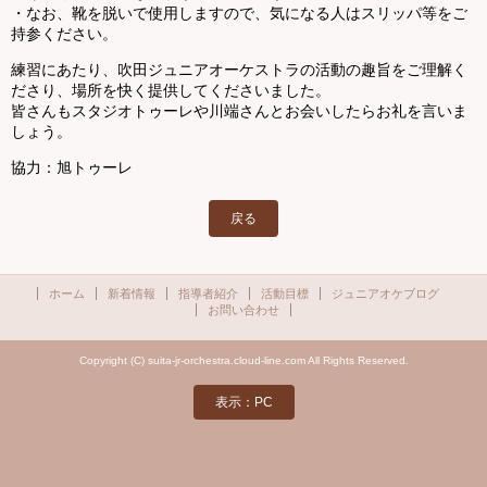
・なお、靴を脱いで使用しますので、気になる人はスリッパ等をご
持参ください。
練習にあたり、吹田ジュニアオーケストラの活動の趣旨をご理解く
ださり、場所を快く提供してくださいました。
皆さんもスタジオトゥーレや川端さんとお会いしたらお礼を言いま
しょう。
協力：旭トゥーレ
戻る
ホーム
新着情報
指導者紹介
活動目標
ジュニアオケブログ
お問い合わせ
Copyright (C) suita-jr-orchestra.cloud-line.com All Rights Reserved.
表示：PC