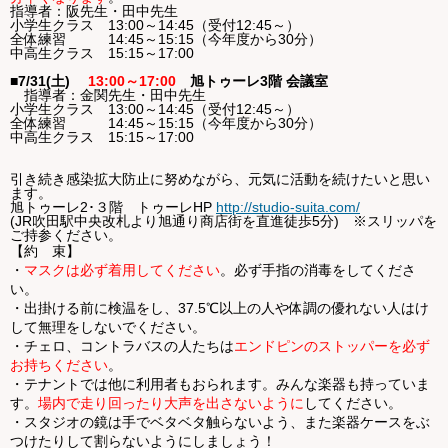
指導者：阪先生・田中先生
小学生クラス 13:00～14:45（受付12:45～）
全体練習 14:45～15:15（今年度から30分）
中高生クラス 15:15～17:00
■7/31(土)
13:00～17:00
旭トゥーレ3階 会議室
指導者：金関先生・田中先生
小学生クラス 13:00～14:45（受付12:45～）
全体練習 14:45～15:15（今年度から30分）
中高生クラス 15:15～17:00
引き続き感染拡大防止に努めながら、元気に活動を続けたいと思い
ます。
旭トゥーレ2･３階 トゥーレHP
http://studio-suita.com/
(JR吹田駅中央改札より旭通り商店街を直進徒歩5分) ※スリッパを
ご持参ください。
【約 束】
・
マスクは必ず着用してください
。必ず手指の消毒をしてくださ
い。
・出掛ける前に検温をし、37.5℃以上の人や体調の優れない人はけ
して無理をしないでください。
・チェロ、コントラバスの人たちは
エンドピンのストッパーを必ず
お持ちください
。
・テナントでは他に利用者もおられます。みんな楽器も持っていま
す。
場内で走り回ったり大声を出さないように
してください。
・スタジオの鏡は手でベタベタ触らないよう、また楽器ケースをぶ
つけたりして割らないようにしましょう！