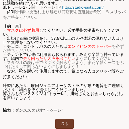
に活動を続けたいと思います。
旭トゥーレ
2･３
階 トゥーレ
HP
http://studio-suita.com/
(JR
吹田駅中央改札より旭通り商店街を直進徒歩
5
分
)
※スリッパ
をご持参ください。
【約 束】
・
マスクは必ず着用
してください。必ず手指の消毒をしてくださ
い。
・出掛ける前に検温をし、37.5℃以上の人や体調の優れない人はけ
して無理をしないでください。
・チェロ、コントラバスの人たちは
エンドピンのストッパー
を必ず
お持ちください。
・テナントでは他に利用者もおられます。みんな楽器も持っていま
す。場内で
走り回ったり大声を出さない
ようにしてください。
・スタジオの鏡は手でベタベタ触らないよう、また楽器ケースをぶ
つけたりして割らないようにしましょう！
・なお、靴を脱いで使用しますので、気になる人はスリッパ等をご
持参ください。
練習にあたり、吹田ジュニアオーケストラの活動の趣旨をご理解く
ださり、場所を快く提供してくださいました。
皆さんもダンススタジオ“トゥーレ”、川端さん
とお会いしたらお礼
を言いましょう。
協力：
ダンススタジオ“トゥーレ”
戻る