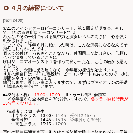
Ｑ＆Ａ
４月の練習について
2021.04.25
お問い合わせ
3/21のメイシアターロビーコンサート、第１回定期演奏会、そし
て、4/1の市役所ロビーコンサートでは
ジュニアオケブログ
みんなのその一瞬にかける集中力と演奏レベルの高さに、心を強く
動かされました。
すごいです！昨年６月に始まった時は、こんな演奏になるなんて予
想だにしなかったです。
個人での伸びしろもさることながら、仲間同士が助け合い、信頼し
合って演奏しているところに
吹田ジュニアオーケストラを作って良かったな、と心の底から思え
ました。
とはいえ、余韻に浸る暇もなく…今年度の練習が始まります。
４月の練習日は、4/1に市役所ロビーコンサートもあったので、少し
期間を空けてGW前に１回
練習します。新しい曲に入りますので、まずはヴァイオリンの基礎
と譜読みを中心に行います。
■4/29(木・祝)
13:00～17:00
旭トゥーレ3
階 会議室
※今年度から全体練習を30分行いますので、
各クラス開始時間が
15分早くなります
。
指導者：金関 先生
小学生クラス
13:00
～
14:45
（受付
12:45
～）
全体練習
14:45
～
15:15
（今年度から30分）
中高生クラス
15:15
～
17:00
再びの緊急事態宣言下、引き続き感染拡大防止に努めながら、元気