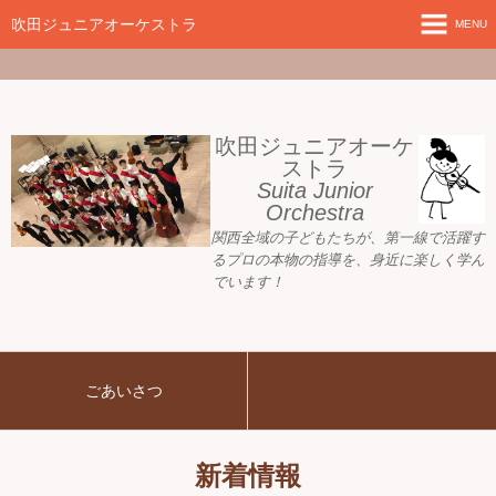
google-site-
verification=nW1XDOjsXUeBk5Tr0WL2kTnlmTP78udH3yRHAbTSBv8
吹田ジュニアオーケストラ
MENU
ホーム
新着情報
吹田ジュニアオーケ
ストラ
Suita Junior
活動目標
Orchestra
関西全域の子どもたちが、
第一線で活躍す
指導者ご紹介
るプロの本物の指導を、身近に
楽しく学ん
でいます！
募集要項
プレジュニア クラス
ごあいさつ
練習会場
アーカイブ
新着情報