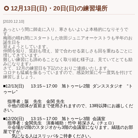
Ｑ＆Ａ
12月13日(日)・20日(日)の練習場所
2020.12.10
お問い合わせ
あっという間に師走に入り、寒さもいよいよ本格的になりそうで
す。
ジュニアオケブログ
梅雨の晴れ間にスタートした吹田ジュニアオーケストラも半年のお
誕生日を
迎えようとしています。
仲間を知り、笑顔も増え、皆で合わせる楽しさも回を重ねるごとに
増してきています。
難しい練習にも諦めることなく取り組む様子は、見ていてとても励
みになります♪
さて、12月の練習日を下記のとおりご連絡いたします。
コロナも猛威を振るっていますので、感染対策に今一度気を付けて
練習しましょう。
■12/13(日) 13:15～17:00
旭トゥーレ
2
階
ダンススタジオ “ト
ゥーレ”
指導者：阪 先生 金関 先生
※他の団体が直前まで使用されますので、13時以降にお越しくだ
さい。
■12/20(日) 13:15～17:00
旭トゥーレ3
階 会議室
指導者：金関先生 演奏補助：竹中 裕深さん（チェロ）
※会場が2階のスタジオから3階の会議室になります。絨毯のお部
屋ですが、
気になる人はスリッパをご持参ください。