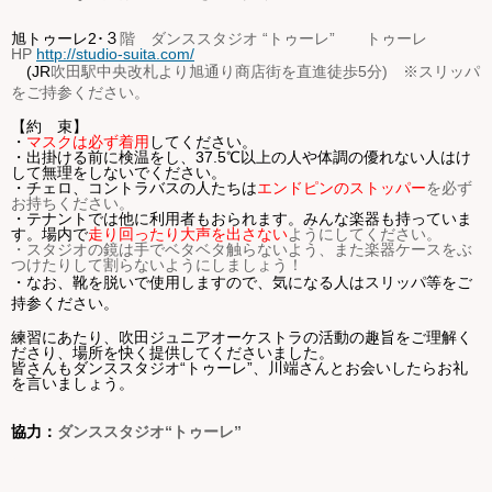
旭トゥーレ
2･３
階 ダンススタジオ “トゥーレ” トゥーレ
HP
http://studio-suita.com/
(JR
吹田駅中央改札より旭通り商店街を直進徒歩
5
分
)
※スリッパ
をご持参ください。
【約 束】
・
マスクは必ず着用
してください。
・出掛ける前に検温をし、37.5℃以上の人や体調の優れない人はけ
して無理をしないでください。
・チェロ、コントラバスの人たちは
エンドピンのストッパー
を必ず
お持ちください。
・テナントでは他に利用者もおられます。みんな楽器も持っていま
す。場内で
走り回ったり大声を出さない
ようにしてください。
・スタジオの鏡は手でベタベタ触らないよう、また楽器ケースをぶ
つけたりして割らないようにしましょう！
・なお、靴を脱いで使用しますので、気になる人はスリッパ等をご
持参ください。
練習にあたり、吹田ジュニアオーケストラの活動の趣旨をご理解く
ださり、場所を快く提供してくださいました。
皆さんもダンススタジオ“トゥーレ”、川端さん
とお会いしたらお礼
を言いましょう。
協力：
ダンススタジオ“トゥーレ”