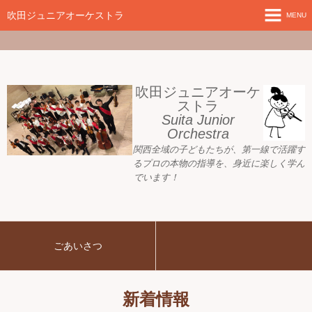
google-site-
verification=nW1XDOjsXUeBk5Tr0WL2kTnlmTP78udH3yRHAbTSBv8
吹田ジュニアオーケストラ
MENU
ホーム
新着情報
吹田ジュニアオーケ
ストラ
Suita Junior
活動目標
Orchestra
関西全域の子どもたちが、
第一線で活躍す
指導者ご紹介
るプロの本物の指導を、身近に
楽しく学ん
でいます！
募集要項
プレジュニア クラス
ごあいさつ
練習会場
アーカイブ
新着情報