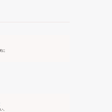
釈に
/
い。