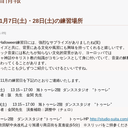
11月7日(土)・28日(土)の練習場所
1.05
31 Halloween練習日には、強烈なサプライズがありましたね(笑)
ライズと共に、背景にある文化や風習にも興味を持ってくれると嬉しいです。
シック音楽には私たちが知らない文化的背景があり、ヨーロッパでは
シャ神話やキリスト教の知識がコモンセンスとして身に付いていて、音楽の解
関わってくることがあります。
いったことも少しずつご紹介していけるといいですね。
11月の練習日を下記のとおりご連絡いたします。
7(土) 13:15～17:00
旭トゥーレ
2
階
ダンススタジオ “トゥーレ”
者：阪 先生 金関 先生
28(土) 13:15～17:00
旭トゥーレ
2
階
ダンススタジオ “トゥーレ”
導者：金関先生 演奏補助：調整中（チェロ）
ゥーレ
2
階 ダンススタジオ “トゥーレ” トゥーレ
HP
http://studio-suita.com
吹田駅中央改札より旭通り商店街を直進徒歩
5
分
)
※スリッパをご持参くださ