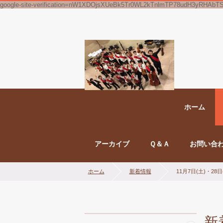
google-site-verification=nW1XDOjsXUeBk5Tr0WL2kTnlmTP78udH3yRHAbT
ホーム
アーカイブ
Ｑ＆Ａ
お問い合
ホーム
新着情報
11月7日(土)・28
新