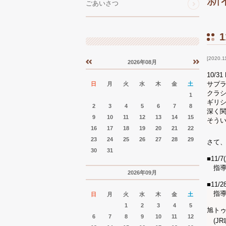
ごあいさつ
2020.1
2026年08月
«
»
10/
サプ
日
月
火
水
木
金
土
クラ
1
ギリ
2
3
4
5
6
7
8
深く
9
10
11
12
13
14
15
そう
16
17
18
19
20
21
22
23
24
25
26
27
28
29
さて、
30
31
■11/
指導
2026年09月
■11/
指
日
月
火
水
木
金
土
1
2
3
4
5
旭ト
6
7
8
9
10
11
12
(JR