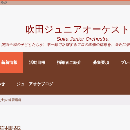
SBv8
吹田ジュニアオーケスト
Suita Junior Orchestra
関西全域の子どもたちが、
第一線で活躍するプロの本物の指導を、身近に
楽
新着情報
活動目標
指導者ご紹介
募集要項
プレ
わせ
ジュニアオケブログ
日(土)の練習場所
着情報