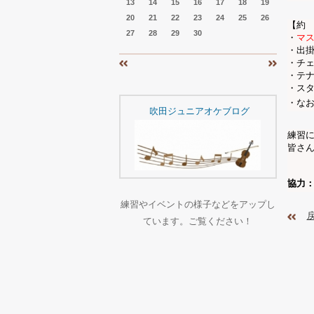
13
14
15
16
17
18
19
20
21
22
23
24
25
26
【約
27
28
29
30
・
マ
・出掛
・チ
«
»
・テ
・ス
・な
吹田ジュニアオケブログ
練習
皆さん
協力
練習やイベントの様子などをアップし
ています。ご覧ください！