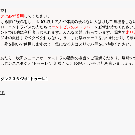
 束】
スクは必ず着用
してください。
ける前に検温をし、37.5℃以上の人や体調の優れない人はけして無理をしな
ェロ、コントラバスの人たちは
エンドピンのストッパー
を必ずお持ちください
ナントでは他に利用者もおられます。みんな楽器も持っています。場内で
走り
タジオの鏡は手でベタベタ触らないよう、また楽器ケースをぶつけたりして割
お、靴を脱いで使用しますので、気になる人はスリッパ等をご持参ください。
にあたり、吹田ジュニアオーケストラの活動の趣旨をご理解くださり、場所を
もダンススタジオ“トゥーレ”、川端さん
とお会いしたらお礼を言いましょう
：
ダンススタジオ“トゥーレ”
戻る