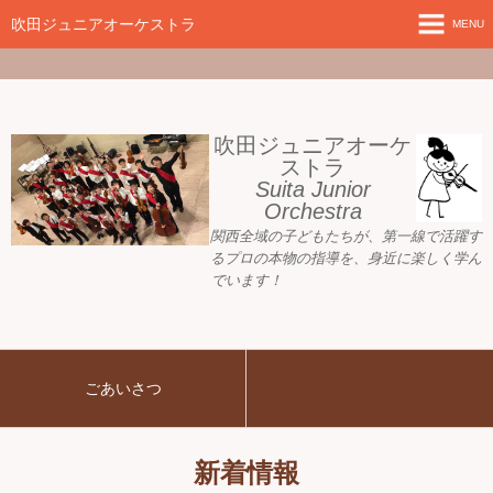
google-site-
verification=nW1XDOjsXUeBk5Tr0WL2kTnlmTP78udH3yRHAbTSBv8
吹田ジュニアオーケストラ
MENU
ホーム
新着情報
吹田ジュニアオーケ
ストラ
Suita Junior
活動目標
Orchestra
関西全域の子どもたちが、
第一線で活躍す
指導者ご紹介
るプロの本物の指導を、身近に
楽しく学ん
でいます！
募集要項
プレジュニア クラス
ごあいさつ
練習会場
アーカイブ
新着情報