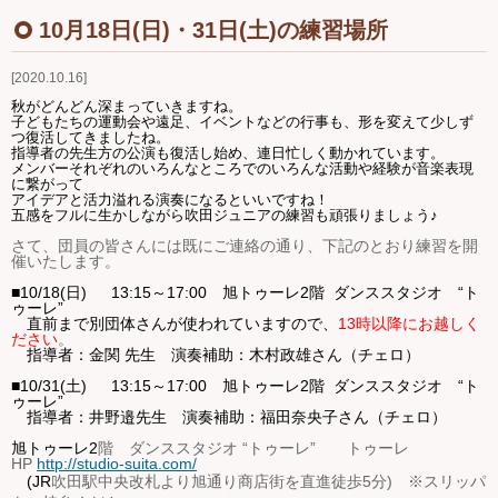
Ｑ＆Ａ
10月18日(日)・31日(土)の練習場所
2020.10.16
お問い合わせ
秋がどんどん深まっていきますね。
子どもたちの運動会や遠足、イベントなどの行事も、形を変えて少しず
ジュニアオケブログ
つ復活してきましたね。
指導者の先生方の公演も復活し始め、連日忙しく動かれています。
メンバーそれぞれのいろんなところでのいろんな活動や経験が音楽表現
に繋がって
アイデアと活力溢れる演奏になるといいですね！
五感をフルに生かしながら吹田ジュニアの練習も頑張りましょう♪
さて、団員の皆さんには既にご連絡の通り、下記のとおり練習を開
催いたします。
■10/18(日) 13:15～17:00
旭トゥーレ
2
階
ダンススタジオ “ト
ゥーレ”
直前まで別団体さんが使われていますので、
13時以降にお越しく
ださい
。
指導者：金関 先生 演奏補助：木村政雄さん（チェロ）
■10/31(土) 13:15～17:00
旭トゥーレ
2
階
ダンススタジオ “ト
ゥーレ”
指導者：井野邉先生 演奏補助：福田奈央子さん（チェロ）
旭トゥーレ
2
階 ダンススタジオ “トゥーレ” トゥーレ
HP
http://studio-suita.com/
(JR
吹田駅中央改札より旭通り商店街を直進徒歩
5
分
)
※スリッパ