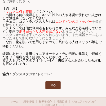
をご持参ください。
【約 束】
・
マスクは必ず着用
してください。
・出掛ける前に検温をし、37.5℃以上の人や体調の優れない人はけ
して無理をしないでください。
・チェロ、コントラバスの人たちは
エンドピンのストッパー
を必ず
お持ちください。
・テナントでは他に利用者もおられます。みんな楽器も持っていま
す。場内で
走り回ったり大声を出さない
ようにしてください。
・スタジオの鏡は手でベタベタ触らないよう、また楽器ケースをぶ
つけたりして割らないようにしましょう！
・なお、靴を脱いで使用しますので、気になる人はスリッパ等をご
持参ください。
練習にあたり、吹田ジュニアオーケストラの活動の趣旨をご理解く
ださり、場所を快く提供してくださいました。
皆さんもダンススタジオ“トゥーレ”、川端さん
とお会いしたらお礼
を言いましょう。
協力：
ダンススタジオ“トゥーレ”
戻る
ホーム
新着情報
指導者紹介
活動目標
ジュニアオケブログ
お問い合わせ