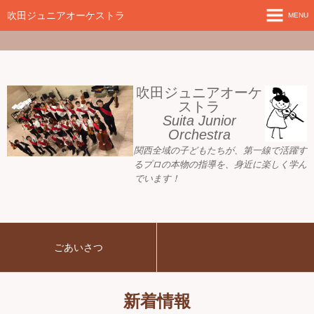
google-site-
verification=nW1XDOjsXUeBk5Tr0WL2kTnlmTP78udH3yRHAbTSBv8
吹田ジュニアオーケストラ
MENU
ホーム
新着情報
吹田ジュニアオーケ
ストラ
Suita Junior
活動目標
Orchestra
関西全域の子どもたちが、
第一線で活躍す
指導者ご紹介
るプロの本物の指導を、身近に
楽しく学ん
でいます！
募集要項
プレジュニア クラス
ごあいさつ
練習会場
アーカイブ
新着情報