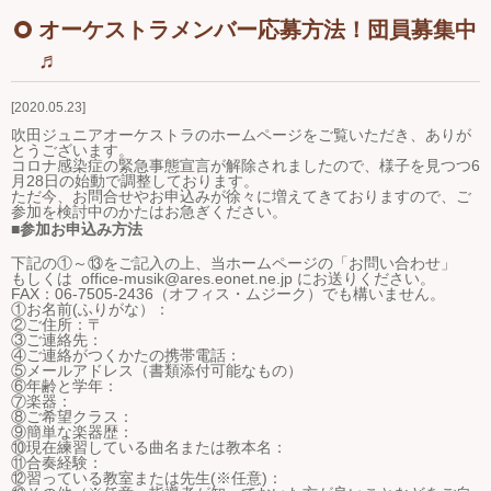
Ｑ＆Ａ
オーケストラメンバー応募方法！団員募集中
♬
お問い合わせ
2020.05.23
ジュニアオケブログ
吹田ジュニアオーケストラのホームページをご覧いただき、ありが
とうございます。
コロナ感染症の緊急事態宣言が解除されましたので、様子を見つつ6
月28日の始動で調整しております。
ただ今、お問合せやお申込みが徐々に増えてきておりますので、ご
参加を検討中のかたはお急ぎください。
■参加お申込み方法
下記の①～⑬をご記入の上、当ホームページの「お問い合わせ」
もしくは office-musik@ares.eonet.ne.jp にお送りください。
FAX：06-7505-2436（オフィス・ムジーク）でも構いません。
①お名前
(
ふりがな）：
②ご住所：〒
③ご連絡先：
④ご連絡がつくかたの携帯電話：
⑤メールアドレス（書類添付可能なもの）
⑥年齢と学年：
⑦楽器：
⑧ご希望クラス：
⑨簡単な楽器歴：
⑩現在練習している曲名または教本名：
⑪合奏経験：
⑫習っている教室または先生
(
※任意
)
：