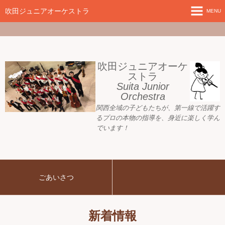
google-site-
verification=nW1XDOjsXUeBk5Tr0WL2kTnlmTP78udH3yRHAbTSBv8
吹田ジュニアオーケストラ
MENU
ホーム
新着情報
吹田ジュニアオーケ
ストラ
Suita Junior
活動目標
Orchestra
関西全域の子どもたちが、
第一線で活躍す
指導者ご紹介
るプロの本物の指導を、身近に
楽しく学ん
でいます！
募集要項
プレジュニア クラス
ごあいさつ
練習会場
アーカイブ
新着情報