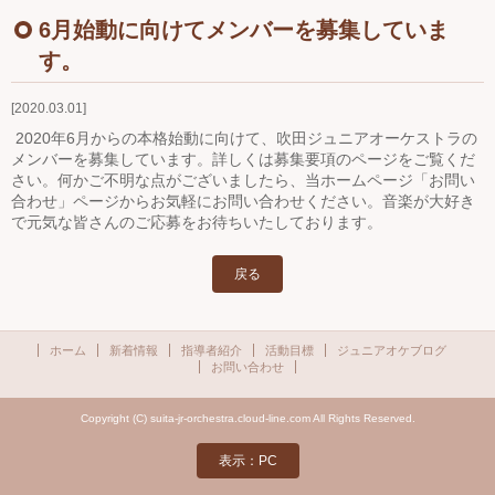
Ｑ＆Ａ
6月始動に向けてメンバーを募集していま
す。
お問い合わせ
2020.03.01
ジュニアオケブログ
2020年6月からの本格始動に向けて、吹田ジュニアオーケストラの
メンバーを募集しています。詳しくは募集要項のページをご覧くだ
さい。何かご不明な点がございましたら、当ホームページ「お問い
合わせ」ページからお気軽にお問い合わせください。音楽が大好き
で元気な皆さんのご応募をお待ちいたしております。
戻る
ホーム
新着情報
指導者紹介
活動目標
ジュニアオケブログ
お問い合わせ
Copyright (C) suita-jr-orchestra.cloud-line.com All Rights Reserved.
表示：PC