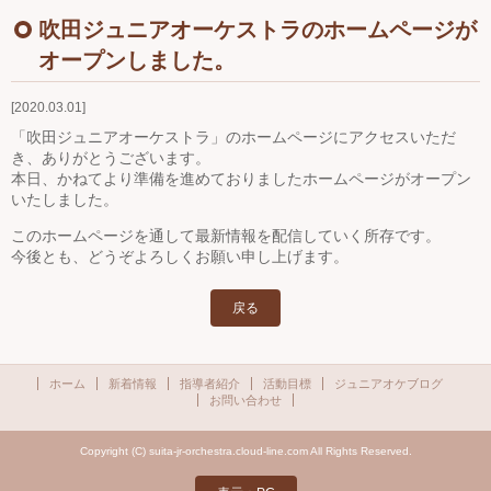
Ｑ＆Ａ
吹田ジュニアオーケストラのホームページが
オープンしました。
お問い合わせ
2020.03.01
ジュニアオケブログ
「吹田ジュニアオーケストラ」のホームページにアクセスいただ
き、ありがとうございます。
本日、かねてより準備を進めておりましたホームページがオープン
いたしました。
このホームページを通して最新情報を配信していく所存です。
今後とも、どうぞよろしくお願い申し上げます。
戻る
ホーム
新着情報
指導者紹介
活動目標
ジュニアオケブログ
お問い合わせ
Copyright (C) suita-jr-orchestra.cloud-line.com All Rights Reserved.