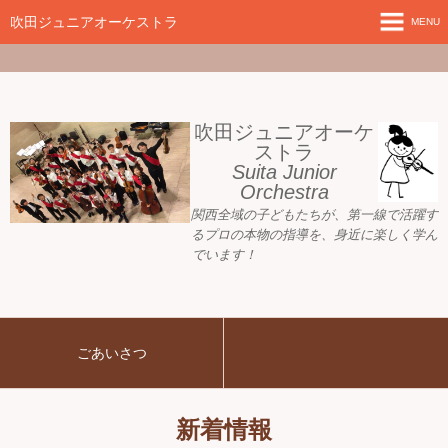
google-site-
verification=nW1XDOjsXUeBk5Tr0WL2kTnlmTP78udH3yRHAbTSBv8
吹田ジュニアオーケストラ
MENU
ホーム
新着情報
吹田ジュニアオーケ
ストラ
Suita Junior
活動目標
Orchestra
関西全域の子どもたちが、
第一線で活躍す
指導者ご紹介
るプロの本物の指導を、身近に
楽しく学ん
でいます！
募集要項
プレジュニア クラス
ごあいさつ
練習会場
アーカイブ
新着情報