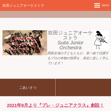
google-site-
verification=nW1XDOjsXUeBk5Tr0WL2kTnlmTP78udH3yRHAbTSBv8
吹田ジュニアオーケストラ
MENU
ホーム
新着情報
吹田ジュニアオーケ
ストラ
Suita Junior
活動目標
Orchestra
関西全域の子どもたちが、
第一線で活躍す
指導者ご紹介
るプロの本物の指導を、身近に
楽しく学ん
でいます！
募集要項
プレジュニア クラス
ごあいさつ
練習会場
アーカイブ
2021年9月より『プレ・ジュニアクラス』創設！