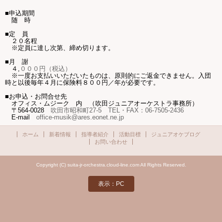
■申込期間
随 時
■定 員
２０名程
※定員に達し次第、締め切ります。
■月 謝
４
,
０００円（税込）
※一度お支払いいただいたものは、原則的にご返金できません。入団
時と以後毎年４月に保険料８００円／年が必要です。
■お申込・お問合せ先
オフィス・ムジーク 内 （吹田ジュニアオーケストラ事務所）
〒
564-0028
吹田市昭和町
27-5
TEL
・
FAX
：
06-7505-2436
E-mail
office-musik@ares.eonet.ne.jp
ホーム
新着情報
指導者紹介
活動目標
ジュニアオケブログ
お問い合わせ
Copyright (C) suita-jr-orchestra.cloud-line.com All Rights Reserved.
表示：PC