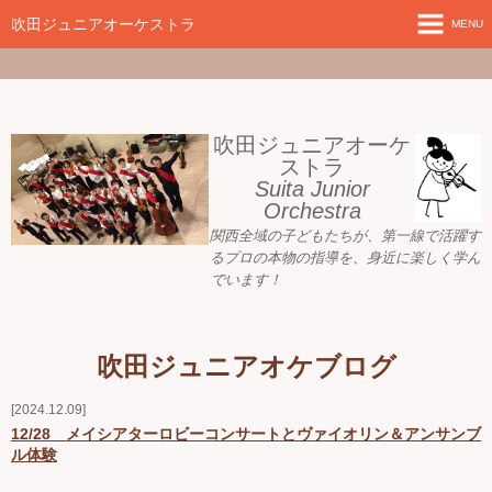
google-site-
verification=nW1XDOjsXUeBk5Tr0WL2kTnlmTP78udH3yRHAbTSBv8
吹田ジュニアオーケストラ
MENU
ホーム
新着情報
吹田ジュニアオーケ
ストラ
Suita Junior
活動目標
Orchestra
関西全域の子どもたちが、
第一線で活躍す
指導者ご紹介
るプロの本物の指導を、身近に
楽しく学ん
でいます！
募集要項
プレジュニア クラス
吹田ジュニアオケブログ
練習会場
2024.12.09
12/28 メイシアターロビーコンサートとヴァイオリン＆アンサンブ
ル体験
アーカイブ