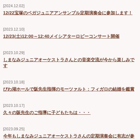
2024.12.02
Ｑ＆Ａ
12/22宝塚のベガジュニアアンサンブル定期演奏会に参加します！
お問い合わせ
2023.12.10
12/23(土)12:00～12:40メイシアターロビーコンサート開催
ジュニアオケブログ
2023.10.29
しまなみジュニアオーケストラさんとの音楽交流が今から楽しみで
す
2023.10.18
びわ湖ホールで阪先生指揮のモーツァルト：フィガロの結婚を鑑賞
2023.10.17
久々の阪先生のご指導に子どもたちは・・・
2023.09.25
今年もしまなみジュニアオーケストラさんの定期演奏会に有志が参