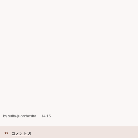
by suita-jr-orchestra
14:15
コメント(0)