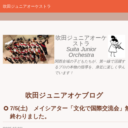
google-site-
verification=nW1XDOjsXUeBk5Tr0WL2kTnlmTP78udH3yRHAbTSBv8
吹田ジュニアオーケストラ
ホーム
新着情報
吹田ジュニアオーケ
ストラ
Suita Junior
活動目標
Orchestra
関西全域の子どもたちが、
第一線で活躍す
指導者ご紹介
るプロの本物の指導を、身近に
楽しく学ん
でいます！
募集要項
プレジュニア クラス
吹田ジュニアオケブログ
練習会場
7/5(土) メイシアター「文化で国際交流会」
終わりました。
アーカイブ