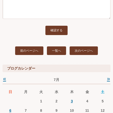
前のページへ
一覧へ
次のページへ
ブログカレンダー
«
»
7月
日
月
火
水
木
金
土
1
2
3
4
5
6
7
8
9
10
11
12