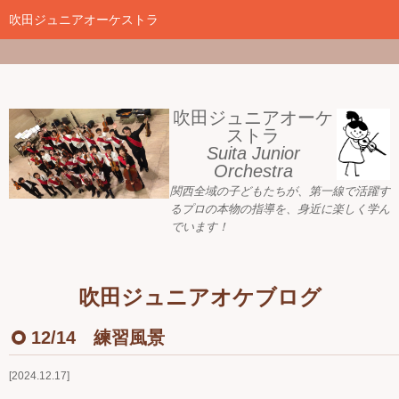
google-site-
verification=nW1XDOjsXUeBk5Tr0WL2kTnlmTP78udH3yRHAbTSBv8
吹田ジュニアオーケストラ
ホーム
新着情報
吹田ジュニアオーケ
ストラ
Suita Junior
活動目標
Orchestra
関西全域の子どもたちが、
第一線で活躍す
指導者ご紹介
るプロの本物の指導を、身近に
楽しく学ん
でいます！
募集要項
プレジュニア クラス
吹田ジュニアオケブログ
練習会場
12/14 練習風景
アーカイブ
2024.12.17